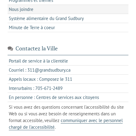
Programmes et thèmes
Nous joindre
Système alimentaire du Grand Sudbury
Minute de Terre à coeur
Contactez la Ville
s'ouvre
Portail de service à la clientèle
dans
s'ouvre
Courriel : 311@grandsudbury.ca
un
dans
s'ouvre
Appels locaux : Composez le 311
nouvel
votre
dans
onglet
s'ouvre
Interurbains : 705-671-2489
client
un
dans
de
s'ouvre
En personne : Centres de services aux citoyens
client
un
messagerie
dans
de
Si vous avez des questions concernant l'accessibilité du site
client
l'onglet
votre
Web ou si vous avez besoin de renseignements dans un
de
actuel
téléphone
format accessible, veuillez
communiquer avec le personnel
votre
chargé de l'accessibilité
.
téléphone