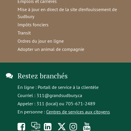
Emplois et carrières
Mise à jour en direct de la site d'enfouissement de
Sudbury
Impôts fonciers
Transit
Ordres du jour en ligne
Adopter un animal de compagnie
Restez branchés
En ligne :
Portail de service à la clientèle
Courriel :
311@grandsudbury.ca
Appeler : 311 (local) ou 705-671-2489
En personne :
Centres de services aux citoyens
Like
À
opens
Follow
Follow
Subscribe