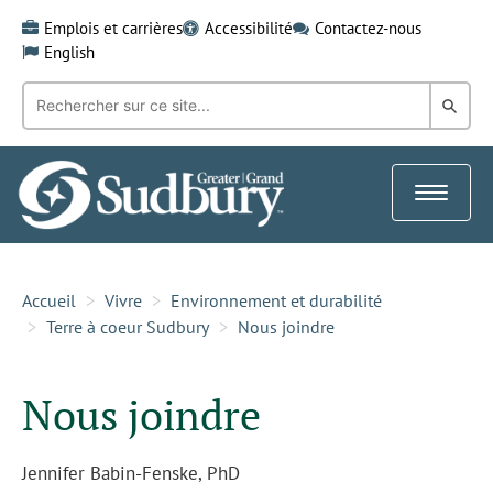
Skip
Emplois et carrières
Accessibilité
Contactez-nous
to
English
content
Recherche
Rech
par
mot-
dans
clé:
le
Toggle
Gra
navigat
Sud
Accueil
Vivre
Environnement et durabilité
Terre à coeur Sudbury
Nous joindre
Nous joindre
Jennifer Babin-Fenske, PhD