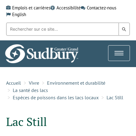
Skip
Emplois et carrières
Accessibilité
Contactez-nous
to
English
content
Recherche
Rech
par
mot-
dans
clé:
le
Toggle
Gra
navigat
Sud
Accueil
Vivre
Environnement et durabilité
La santé des lacs
Espèces de poissons dans les lacs locaux
Lac Still
Lac Still