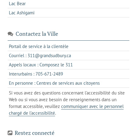
Lac Bear
Lac Ashigami
Contactez la Ville
s'ouvre
Portail de service à la clientèle
dans
s'ouvre
Courriel : 311@grandsudbury.ca
un
dans
s'ouvre
Appels locaux : Composez le 311
nouvel
votre
dans
onglet
s'ouvre
Interurbains : 705-671-2489
client
un
dans
de
s'ouvre
En personne : Centres de services aux citoyens
client
un
messagerie
dans
de
Si vous avez des questions concernant l'accessibilité du site
client
l'onglet
votre
Web ou si vous avez besoin de renseignements dans un
de
actuel
téléphone
format accessible, veuillez
communiquer avec le personnel
votre
chargé de l'accessibilité
.
téléphone
Restez connecté