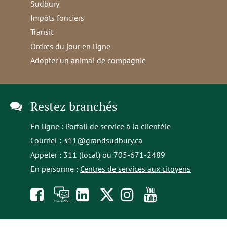
Sudbury
Impôts fonciers
Transit
Ordres du jour en ligne
Adopter un animal de compagnie
Restez branchés
En ligne :
Portail de service à la clientèle
Courriel :
311@grandsudbury.ca
Appeler : 311 (local) ou 705-671-2489
En personne :
Centres de services aux citoyens
Like
À
opens
Follow
Follow
Subscribe
us
toi
in
us
us
to