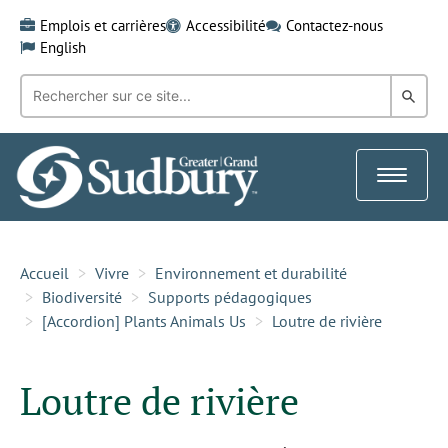
Skip
Emplois et carrières
Accessibilité
Contactez-nous
to
English
content
Recherche
Rech
par
mot-
dans
clé:
le
Toggle
Gra
navigat
Sud
Accueil
Vivre
Environnement et durabilité
Biodiversité
Supports pédagogiques
[Accordion] Plants Animals Us
Loutre de rivière
Loutre de rivière