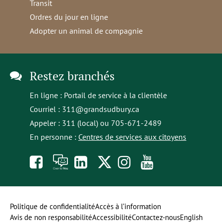
Transit
Ordres du jour en ligne
Adopter un animal de compagnie
Restez branchés
En ligne :
Portail de service à la clientèle
Courriel :
311@grandsudbury.ca
Appeler : 311 (local) ou 705-671-2489
En personne :
Centres de services aux citoyens
Like
À
opens
Follow
Follow
Subscribe
us
toi
in
us
us
to
on
la
a
on
on
our
Politique de confidentialité
Accès à l’information
Avis de non responsabilité
Accessibilité
Contactez-nous
English