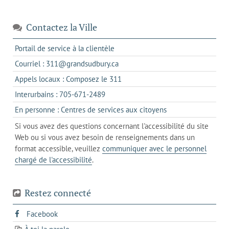
Contactez la Ville
s'ouvre
Portail de service à la clientèle
dans
s'ouvre
Courriel : 311@grandsudbury.ca
un
dans
s'ouvre
Appels locaux : Composez le 311
nouvel
votre
dans
onglet
s'ouvre
Interurbains : 705-671-2489
client
un
dans
de
s'ouvre
En personne : Centres de services aux citoyens
client
un
messagerie
dans
de
Si vous avez des questions concernant l'accessibilité du site
client
l'onglet
votre
Web ou si vous avez besoin de renseignements dans un
de
actuel
téléphone
format accessible, veuillez
communiquer avec le personnel
votre
chargé de l'accessibilité
.
téléphone
Restez connecté
s'ouvre
Facebook
dans