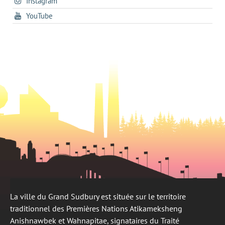
s'ouvre
Instagram
dans
new
tab
dans
un
tab
s'ouvre
YouTube
un
nouvel
dans
nouvel
onglet
un
onglet
nouvel
onglet
La ville du Grand Sudbury est située sur le territoire
traditionnel des Premières Nations Atikameksheng
Anishnawbek et Wahnapitae, signataires du Traité