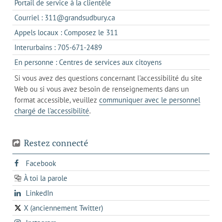
s'ouvre
Portail de service à la clientèle
dans
s'ouvre
Courriel : 311@grandsudbury.ca
un
dans
s'ouvre
Appels locaux : Composez le 311
nouvel
votre
dans
onglet
s'ouvre
Interurbains : 705-671-2489
client
un
dans
de
s'ouvre
En personne : Centres de services aux citoyens
client
un
messagerie
dans
de
Si vous avez des questions concernant l'accessibilité du site
client
l'onglet
votre
Web ou si vous avez besoin de renseignements dans un
de
actuel
téléphone
format accessible, veuillez
communiquer avec le personnel
votre
chargé de l'accessibilité
.
téléphone
Restez connecté
s'ouvre
Facebook
dans
À toi la parole
opens
un
opens
LinkedIn
in
nouvel
in
a
onglet
X (anciennement Twitter)
s'ouvre
a
new