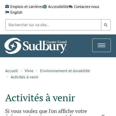
Skip
Emplois et carrières
Accessibilité
Contactez-nous
to
English
content
Recherche
Rech
par
mot-
dans
clé:
le
Toggle
Gra
navigat
Sud
Accueil
Vivre
Environnement et durabilité
Activités à venir
Activités à venir
Si vous voulez que l'on affiche votre