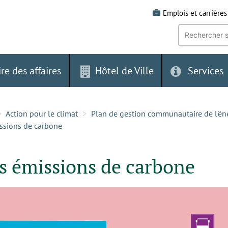
Emplois et carrières
Recherche
par
mot-
clé:
ire des affaires
Hôtel de Ville
Services
Action pour le climat
Plan de gestion communautaire de l'én
issions de carbone
es émissions de carbone