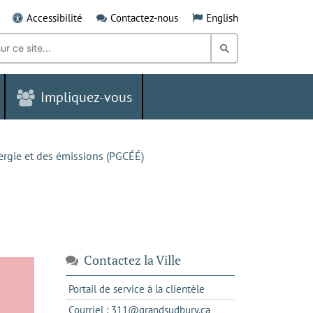
Accessibilité
Contactez-nous
English
Rechercher
dans
Impliquez-vous
le
Grand
Sudbury
ergie et des émissions (PGCÉÉ)
Contactez la Ville
s'ouvre
Portail de service à la clientèle
dans
s'ouvre
Courriel : 311@grandsudbury.ca