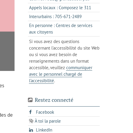
un
dans
s'ouvre
Appels locaux : Composez le 311
nouvel
votre
dans
onglet
s'ouvre
Interurbains : 705-671-2489
client
un
dans
de
En personne : Centres de services
client
un
messagerie
s'ouvre
aux citoyens
de
client
dans
votre
Si vous avez des questions
de
l'onglet
téléphone
concernant l'accessibilité du site Web
votre
actuel
ou si vous avez besoin de
téléphone
renseignements dans un format
accessible, veuillez
communiquer
avec le personnel chargé de
l'accessibilité
.
es
Restez connecté
s'ouvre
Facebook
des de
dans
À toi la parole
opens
un
opens
LinkedIn
in
nouvel