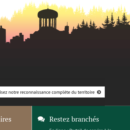
isez notre reconnaissance complète du territoire
ires
Restez branchés