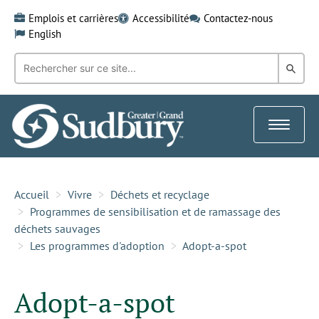
Skip
Emplois et carrières
Accessibilité
Contactez-nous
to
English
content
Recherche
Rech
par
mot-
dans
clé:
le
Toggle
Gra
navigat
Sud
Accueil
Vivre
Déchets et recyclage
Programmes de sensibilisation et de ramassage des
déchets sauvages
Les programmes d'adoption
Adopt-a-spot
Adopt-a-spot