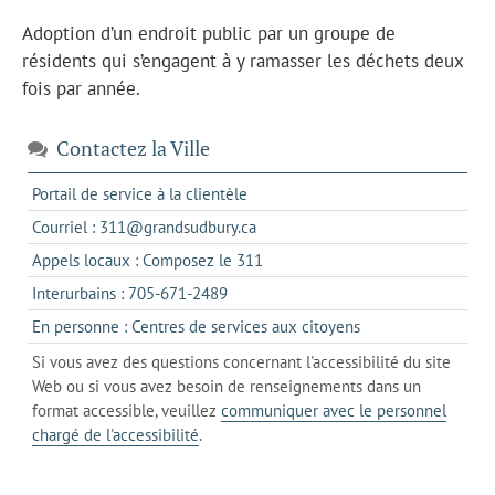
Adoption d’un endroit public par un groupe de
résidents qui s’engagent à y ramasser les déchets deux
fois par année.
Contactez la Ville
s'ouvre
Portail de service à la clientèle
dans
s'ouvre
Courriel : 311@grandsudbury.ca
un
dans
s'ouvre
Appels locaux : Composez le 311
nouvel
votre
dans
onglet
s'ouvre
Interurbains : 705-671-2489
client
un
dans
de
s'ouvre
En personne : Centres de services aux citoyens
client
un
messagerie
dans
de
Si vous avez des questions concernant l'accessibilité du site
client
l'onglet
votre
Web ou si vous avez besoin de renseignements dans un
de
actuel
téléphone
format accessible, veuillez
communiquer avec le personnel
votre
chargé de l'accessibilité
.
téléphone