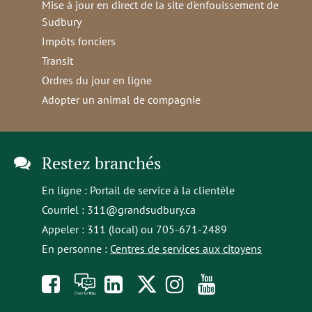
Mise à jour en direct de la site d'enfouissement de
Sudbury
Impôts fonciers
Transit
Ordres du jour en ligne
Adopter un animal de compagnie
Restez branchés
En ligne :
Portail de service à la clientèle
Courriel :
311@grandsudbury.ca
Appeler : 311 (local) ou 705-671-2489
En personne :
Centres de services aux citoyens
Like
À
opens
Follow
Follow
Subscribe