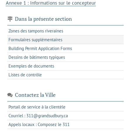
Annexe 1 : Informations sur le concepteur
Dans la présente section
Zones des tampons riveraines
Formulaires supplémentaires
Building Permit Application Forms
Dessins de bâtiments typiques
Exemples de documents
Listes de contrôle
Contactez la Ville
s'ouvre
Portail de service à la clientèle
dans
s'ouvre
Courriel : 311@grandsudbury.ca
un
dans
s'ouvre
Appels locaux : Composez le 311
nouvel
votre
dans