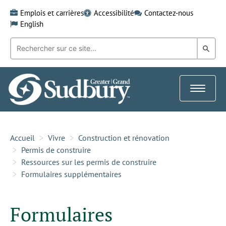
Skip
Emplois et carrières
Accessibilité
Contactez-nous
to
English
content
Recherche
Rech
par
mot-
dans
clé:
le
Toggle
Gra
navigat
Sud
Accueil
Vivre
Construction et rénovation
Permis de construire
Ressources sur les permis de construire
Formulaires supplémentaires
Formulaires