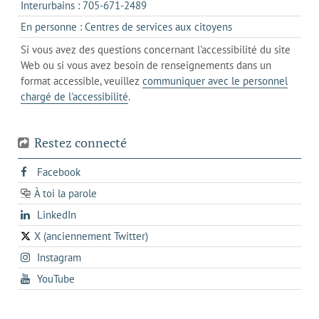
onglet
s'ouvre
Interurbains : 705-671-2489
client
un
dans
de
s'ouvre
En personne : Centres de services aux citoyens
client
un
messagerie
dans
de
Si vous avez des questions concernant l'accessibilité du site
client
l'onglet
votre
Web ou si vous avez besoin de renseignements dans un
de
actuel
téléphone
format accessible, veuillez
communiquer avec le personnel
votre
chargé de l'accessibilité
.
téléphone
Restez connecté
s'ouvre
Facebook
dans
À toi la parole
opens
un
opens
LinkedIn
in
nouvel
in
a
onglet
X (anciennement Twitter)
s'ouvre
a
new
s'ouvre
Instagram
dans
new
tab
dans
un
tab
s'ouvre
YouTube
un
nouvel
dans
nouvel
onglet
un