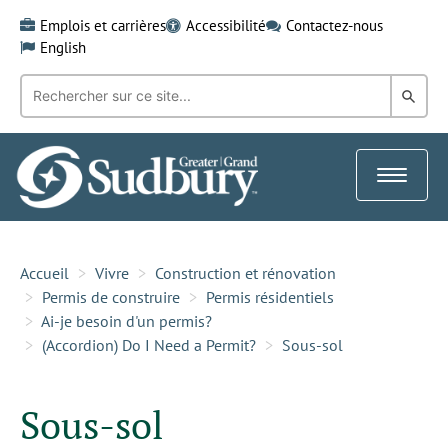
Skip
Emplois et carrières
Accessibilité
Contactez-nous
to
English
content
Recherche
Rech
par
mot-
dans
clé:
le
Toggle
Gra
navigat
Sud
Accueil
Vivre
Construction et rénovation
Permis de construire
Permis résidentiels
Ai-je besoin d'un permis?
(Accordion) Do I Need a Permit?
Sous-sol
Sous-sol