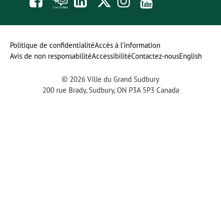
Like
À
opens
Follow
Follow
Subscribe
us
toi
in
us
us
to
on
la
a
on
on
our
Politique de confidentialité
Accès à l’information
Avis de non responsabilité
Accessibilité
Contactez-nous
English
Facebook
parole
new
Twitter
Instagram
YouTube
© 2026 Ville du Grand Sudbury
tab
channel
200 rue Brady, Sudbury, ON P3A 5P3 Canada