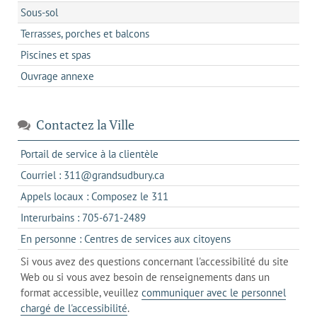
Sous-sol
Terrasses, porches et balcons
Piscines et spas
Ouvrage annexe
Contactez la Ville
s'ouvre
Portail de service à la clientèle
dans
s'ouvre
Courriel : 311@grandsudbury.ca
un
dans
s'ouvre
Appels locaux : Composez le 311
nouvel
votre
dans
onglet
s'ouvre
Interurbains : 705-671-2489
client
un
dans
de
s'ouvre
En personne : Centres de services aux citoyens
client
un
messagerie
dans
de
Si vous avez des questions concernant l'accessibilité du site
client
l'onglet
votre
Web ou si vous avez besoin de renseignements dans un
de
actuel
téléphone
format accessible, veuillez
communiquer avec le personnel
votre
chargé de l'accessibilité
.
téléphone