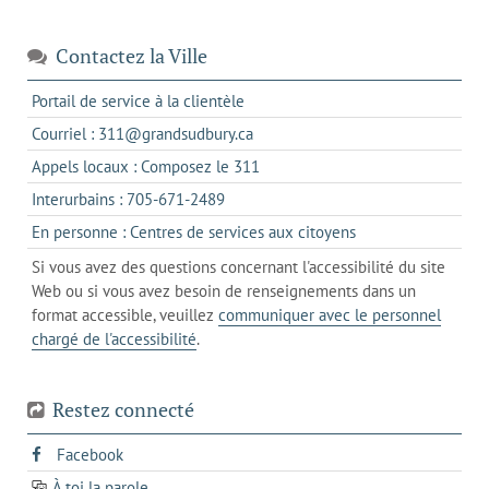
Contactez la Ville
s'ouvre
Portail de service à la clientèle
dans
s'ouvre
Courriel : 311@grandsudbury.ca
un
dans
s'ouvre
Appels locaux : Composez le 311
nouvel
votre
dans
onglet
s'ouvre
Interurbains : 705-671-2489
client
un
dans
de
s'ouvre
En personne : Centres de services aux citoyens
client
un
messagerie
dans
de
Si vous avez des questions concernant l'accessibilité du site
client
l'onglet
votre
Web ou si vous avez besoin de renseignements dans un
de
actuel
téléphone
format accessible, veuillez
communiquer avec le personnel
votre
chargé de l'accessibilité
.
téléphone
Restez connecté
s'ouvre
Facebook
dans
À toi la parole