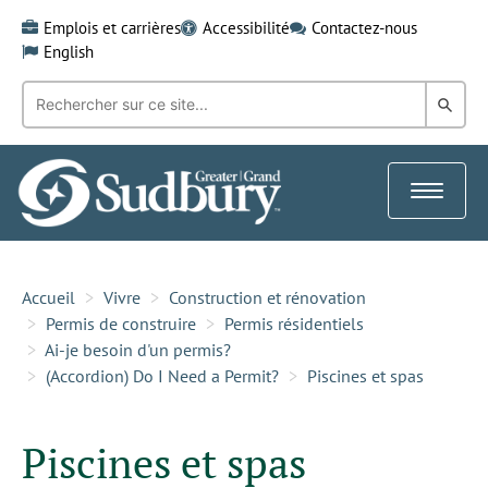
Skip
Emplois et carrières
Accessibilité
Contactez-nous
to
English
content
Recherche
Rech
par
mot-
dans
clé:
le
Toggle
Gra
navigat
Sud
Accueil
Vivre
Construction et rénovation
Permis de construire
Permis résidentiels
Ai-je besoin d'un permis?
(Accordion) Do I Need a Permit?
Piscines et spas
Piscines et spas