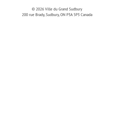
Facebook
parole
new
Twitter
Instagram
YouTube
© 2026 Ville du Grand Sudbury
tab
channel
200 rue Brady, Sudbury, ON P3A 5P3 Canada