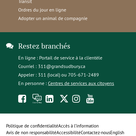
Transit
Ordres du jour en ligne
Adopter un animal de compagnie
Restez branchés
En ligne :
Portail de service à la clientèle
Courriel :
311@grandsudbury.ca
Appeler : 311 (local) ou 705-671-2489
En personne :
Centres de services aux citoyens
Like
À
opens
Follow
Follow
Subscribe
us
toi
in
us
us
to
on
la
a
on
on
our
Politique de confidentialité
Accès à l’information
Avis de non responsabilité
Accessibilité
Contactez-nous
English