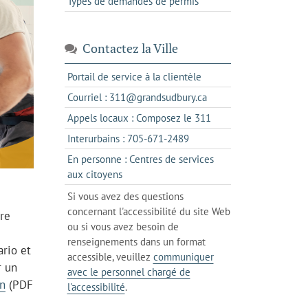
Types de demandes de permis
Contactez la Ville
s'ouvre
Portail de service à la clientèle
dans
s'ouvre
Courriel : 311@grandsudbury.ca
un
dans
s'ouvre
Appels locaux : Composez le 311
nouvel
votre
dans
onglet
s'ouvre
Interurbains : 705-671-2489
client
un
dans
de
En personne : Centres de services
client
un
messagerie
s'ouvre
aux citoyens
de
client
dans
votre
Si vous avez des questions
de
l'onglet
téléphone
concernant l'accessibilité du site Web
votre
re
actuel
ou si vous avez besoin de
téléphone
renseignements dans un format
ario et
accessible, veuillez
communiquer
r un
avec le personnel chargé de
on
(PDF
l'accessibilité
.