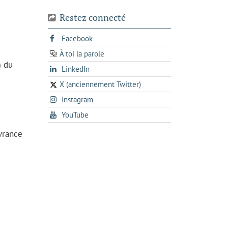
Restez connecté
s'ouvre
Facebook
dans
À toi la parole
opens
un
) du
opens
LinkedIn
in
nouvel
in
a
onglet
X (anciennement Twitter)
s'ouvre
a
new
s'ouvre
Instagram
dans
new
tab
dans
un
tab
s'ouvre
YouTube
un
nouvel
dans
nouvel
ivrance
onglet
un
onglet
nouvel
onglet