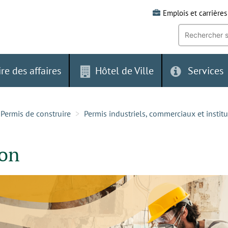
Emplois et carrières
Recherche
par
mot-
clé:
ire des affaires
Hôtel de Ville
Services
Permis de construire
Permis industriels, commerciaux et instit
ion