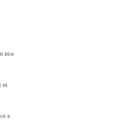
it être
t et
ice a