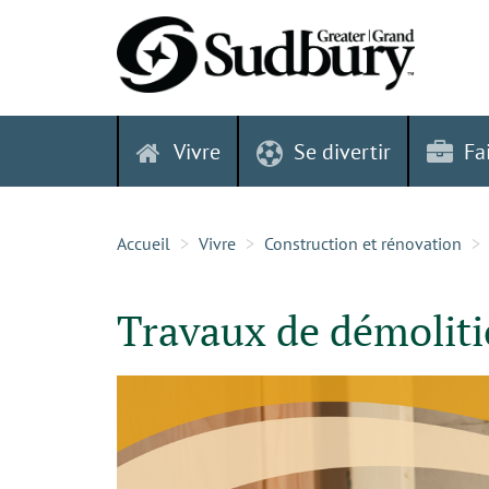
Skip
to
content
Vivre
Se divertir
Fa
Accueil
Vivre
Construction et rénovation
Travaux de démolit