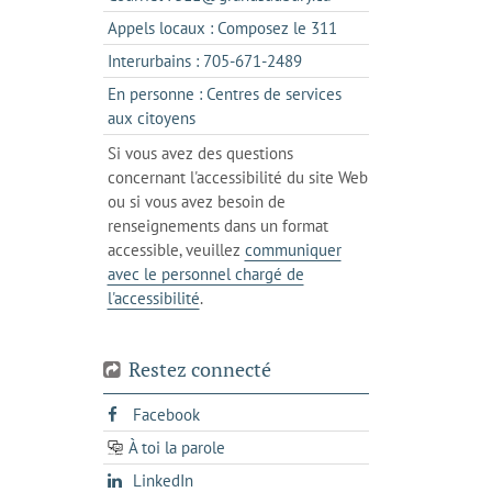
un
dans
s'ouvre
Appels locaux : Composez le 311
nouvel
votre
dans
onglet
s'ouvre
Interurbains : 705-671-2489
client
un
dans
de
En personne : Centres de services
client
un
messagerie
s'ouvre
aux citoyens
de
client
dans
votre
Si vous avez des questions
de
l'onglet
téléphone
concernant l'accessibilité du site Web
votre
actuel
ou si vous avez besoin de
téléphone
renseignements dans un format
accessible, veuillez
communiquer
avec le personnel chargé de
l'accessibilité
.
Restez connecté
s'ouvre
Facebook
dans
À toi la parole
opens
un
opens
LinkedIn
in
nouvel