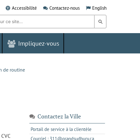
Accessibilité
Contactez-nous
English
Rechercher
dans
Impliquez-vous
le
Grand
Sudbury
n de routine
Contactez la Ville
s'ouvre
Portail de service à la clientèle
, CVC
dans
s'ouvre
Courriel : 311@grandsudbury.ca