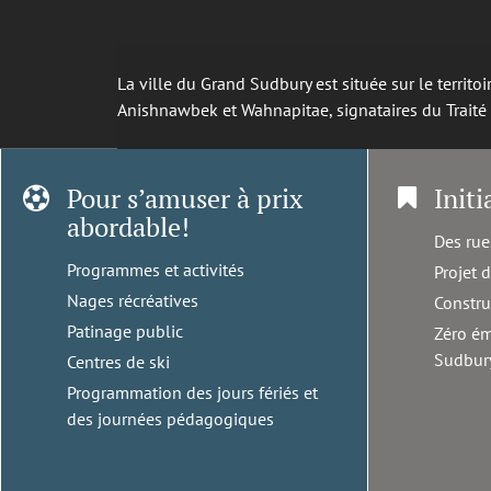
La ville du Grand Sudbury est située sur le territ
Anishnawbek et Wahnapitae, signataires du Trait
Pour s’amuser à prix
Initi
abordable!
Des rue
Programmes et activités
Projet 
Nages récréatives
Constru
Patinage public
Zéro ém
Sudbur
Centres de ski
Programmation des jours fériés et
des journées pédagogiques