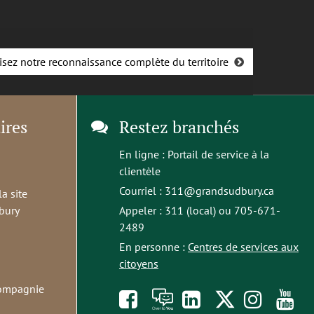
isez notre reconnaissance complète du territoire
ires
Restez branchés
En ligne :
Portail de service à la
clientèle
Courriel :
311@grandsudbury.ca
la site
bury
Appeler : 311 (local) ou 705-671-
2489
En personne :
Centres de services aux
citoyens
compagnie
Like
À
opens
Follow
Foll
S