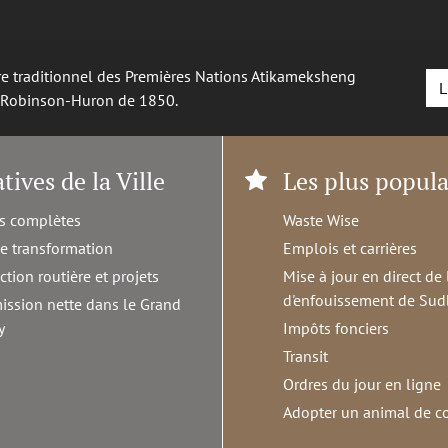
oire traditionnel des Premières Nations Atikameksheng
L
é Robinson-Huron de 1850.
atives de la Ville
Les plus popula
s complètes
Waste Wise
de transformation
Emplois et carrières
ction routière et projets
Mise à jour en direct de 
d'enfouissement de Sud
ission nette dans le Grand
y
Impôts fonciers
Transit
Ordres du jour en ligne
Adopter un animal de 