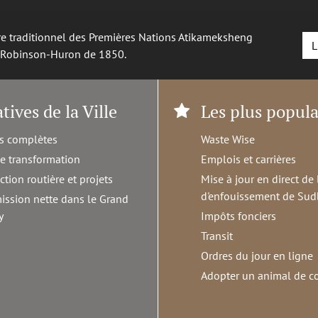
oire traditionnel des Premières Nations Atikameksheng
L
é Robinson-Huron de 1850.
atives de la Ville
Les plus popula
s complètes
Waste Wise
de transformation
Emplois et carrières
ction routière et projets
Mise à jour en direct de 
d'enfouissement de Sud
ission nette dans le Grand
y
Impôts fonciers
Transit
Ordres du jour en ligne
Adopter un animal de 