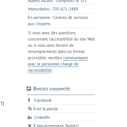
s'ouvre
Appels locaux : Composez le 311
nouvel
votre
dans
onglet
s'ouvre
Interurbains : 705-671-2489
client
un
dans
de
En personne : Centres de services
client
un
messagerie
s'ouvre
aux citoyens
de
client
dans
votre
Si vous avez des questions
de
l'onglet
téléphone
concernant l'accessibilité du site Web
votre
actuel
ou si vous avez besoin de
téléphone
renseignements dans un format
accessible, veuillez
communiquer
avec le personnel chargé de
l'accessibilité
.
Restez connecté
s'ouvre
Facebook
ST)
dans
À toi la parole
opens
un
opens
LinkedIn
in
nouvel
in
a
onglet
X (anciennement Twitter)