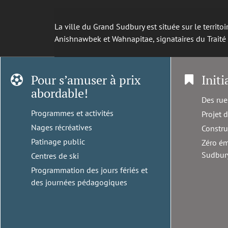
La ville du Grand Sudbury est située sur le territ
Anishnawbek et Wahnapitae, signataires du Trait
Pour s’amuser à prix
Initi
abordable!
Des rue
Programmes et activités
Projet 
Nages récréatives
Constru
Patinage public
Zéro ém
Sudbur
Centres de ski
Programmation des jours fériés et
des journées pédagogiques