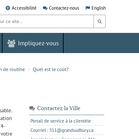
Accessibilité
Contactez-nous
English
Rechercher
dans
Impliquez-vous
le
Grand
Sudbury
n de routine
Quel est le coût?
Contactez la Ville
sable.
sation
s'ouvre
Portail de service à la clientèle
74-
dans
s'ouvre
Courriel : 311@grandsudbury.ca
 votre
un
dans