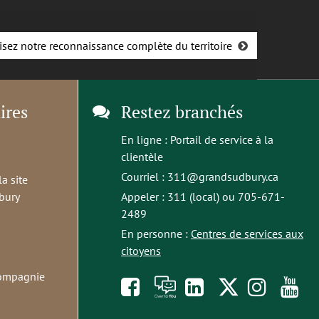
isez notre reconnaissance complète du territoire
ires
Restez branchés
En ligne :
Portail de service à la
clientèle
Courriel :
311@grandsudbury.ca
la site
bury
Appeler : 311 (local) ou 705-671-
2489
En personne :
Centres de services aux
citoyens
compagnie
Like
À
opens
Follow
Foll
S
us
toi
in
us
us
t