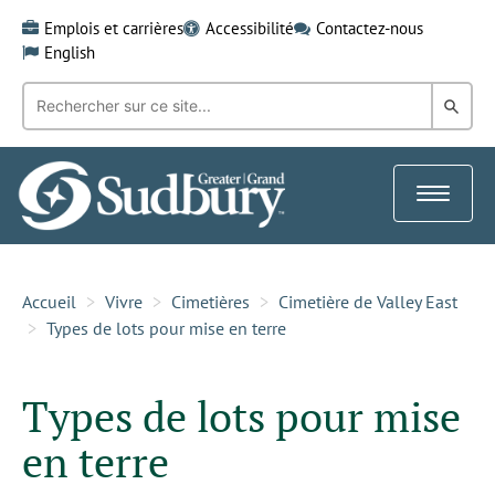
Skip
Emplois et carrières
Accessibilité
Contactez-nous
to
English
content
Recherche
Rech
par
mot-
dans
clé:
le
Toggle
Gra
navigat
Sud
Accueil
Vivre
Cimetières
Cimetière de Valley East
Types de lots pour mise en terre
Types de lots pour mise
en terre