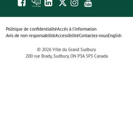
Like
À
opens
Follow
Follow
Subscribe
us
toi
in
us
us
to
on
la
a
on
on
our
Politique de confidentialité
Accès à l’information
Avis de non responsabilité
Accessibilité
Contactez-nous
English
Facebook
parole
new
Twitter
Instagram
YouTube
© 2026 Ville du Grand Sudbury
tab
channel
200 rue Brady, Sudbury, ON P3A 5P3 Canada