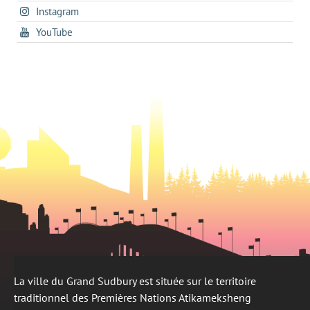
new
s'ouvre
Instagram
dans
new
tab
dans
un
tab
s'ouvre
YouTube
un
nouvel
dans
nouvel
onglet
un
onglet
nouvel
onglet
La ville du Grand Sudbury est située sur le territoire
traditionnel des Premières Nations Atikameksheng