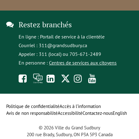
Restez branchés
En ligne :
Portail de service à la clientèle
Courriel :
311@grandsudbury.ca
Appeler : 311 (local) ou 705-671-2489
En personne :
Centres de services aux citoyens
Like
À
opens
Follow
Follow
Subscribe
us
toi
in
us
us
to
on
la
a
on
on
our
Politique de confidentialité
Accès à l’information
Avis de non responsabilité
Accessibilité
Contactez-nous
English
Facebook
parole
new
Twitter
Instagram
YouTube
© 2026 Ville du Grand Sudbury
tab
channel
200 rue Brady, Sudbury, ON P3A 5P3 Canada