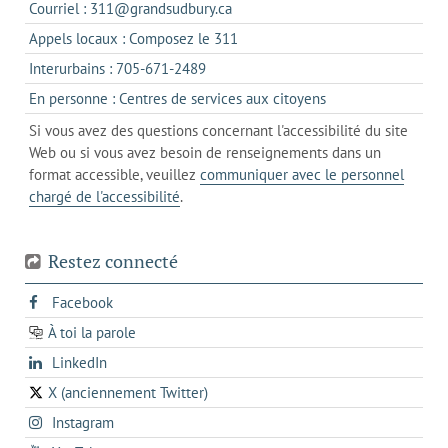
s'ouvre
Courriel : 311@grandsudbury.ca
un
dans
s'ouvre
Appels locaux : Composez le 311
nouvel
votre
dans
onglet
s'ouvre
Interurbains : 705-671-2489
client
un
dans
de
s'ouvre
En personne : Centres de services aux citoyens
client
un
messagerie
dans
de
Si vous avez des questions concernant l'accessibilité du site
client
l'onglet
votre
Web ou si vous avez besoin de renseignements dans un
de
actuel
téléphone
format accessible, veuillez
communiquer avec le personnel
votre
chargé de l'accessibilité
.
téléphone
Restez connecté
s'ouvre
Facebook
dans
À toi la parole
opens
un
opens
LinkedIn
in
nouvel
in
a
onglet
X (anciennement Twitter)
s'ouvre
a
new
s'ouvre
Instagram
dans
new
tab
dans
un