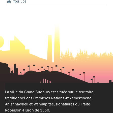
tab
s'ouvre
YouTube
un
nouvel
dans
nouvel
onglet
un
onglet
nouvel
onglet
La ville du Grand Sudbury est située sur le territoire
traditionnel des Premières Nations Atikameksheng
Anishnawbek et Wahnapitae, signataires du Traité
Robinson-Huron de 1850.