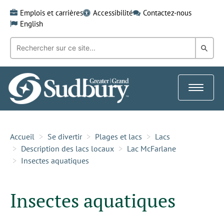
Skip
Emplois et carrières
Accessibilité
Contactez-nous
to
English
content
Recherche
Rech
par
mot-
dans
clé:
le
Toggle
Gra
navigat
Sud
Accueil
Se divertir
Plages et lacs
Lacs
Description des lacs locaux
Lac McFarlane
Insectes aquatiques
Insectes aquatiques