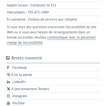
un
dans
s'ouvre
Appels locaux : Composez le 311
nouvel
votre
dans
onglet
s'ouvre
Interurbains : 705-671-2489
client
un
dans
de
s'ouvre
En personne : Centres de services aux citoyens
client
un
messagerie
dans
de
Si vous avez des questions concernant l'accessibilité du site
client
l'onglet
votre
Web ou si vous avez besoin de renseignements dans un
de
actuel
téléphone
format accessible, veuillez
communiquer avec le personnel
votre
chargé de l'accessibilité
.
téléphone
Restez connecté
s'ouvre
Facebook
dans
À toi la parole
opens
un
opens
LinkedIn
in
nouvel
in
a
onglet
X (anciennement Twitter)
s'ouvre
a
new
s'ouvre
Instagram
dans
new
tab
dans
un
tab
s'ouvre
YouTube