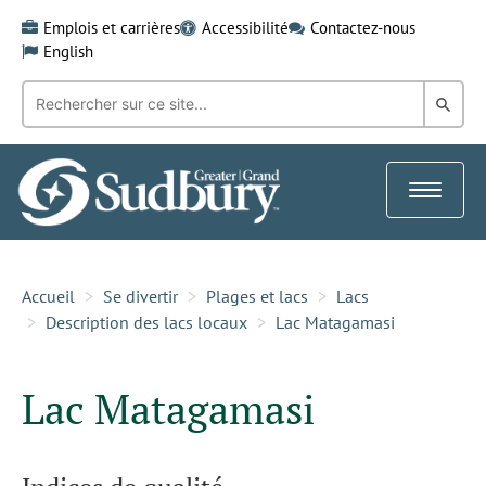
Skip
Emplois et carrières
Accessibilité
Contactez-nous
to
English
content
Recherche
Rech
par
mot-
dans
clé:
le
Toggle
Gra
navigat
Sud
Accueil
Se divertir
Plages et lacs
Lacs
Description des lacs locaux
Lac Matagamasi
Lac Matagamasi