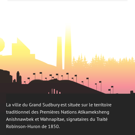
un
nouvel
dans
nouvel
onglet
un
onglet
nouvel
onglet
La ville du Grand Sudbury est située sur le territoire
traditionnel des Premières Nations Atikameksheng
Anishnawbek et Wahnapitae, signataires du Traité
Robinson-Huron de 1850.