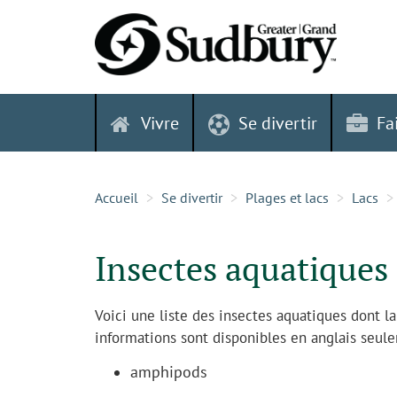
Skip
to
content
Vivre
Se divertir
Fa
Accueil
Se divertir
Plages et lacs
Lacs
Insectes aquatiques
Voici une liste des insectes aquatiques dont 
informations sont disponibles en anglais seul
amphipods