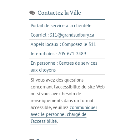
Contactez la Ville
s'ouvre
Portail de service à la clientèle
dans
s'ouvre
Courriel : 311@grandsudbury.ca
un
dans
s'ouvre
Appels locaux : Composez le 311
nouvel
votre
dans
onglet
s'ouvre
Interurbains : 705-671-2489
client
un
dans
de
En personne : Centres de services
client
un
messagerie
s'ouvre
aux citoyens
de
client
dans
votre
Si vous avez des questions
de
l'onglet
téléphone
concernant l'accessibilité du site Web
votre
actuel
ou si vous avez besoin de
téléphone
renseignements dans un format
accessible, veuillez
communiquer
avec le personnel chargé de
l'accessibilité
.