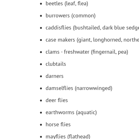
beetles (leaf, flea)
burrowers (common)
caddisflies (bushtailed, dark blue sed
case makers (giant, longhorned, northe
clams - freshwater (fingernail, pea)
clubtails
darners
damselflies (narrowwinged)
deer flies
earthworms (aquatic)
horse flies
mayflies (flathead)