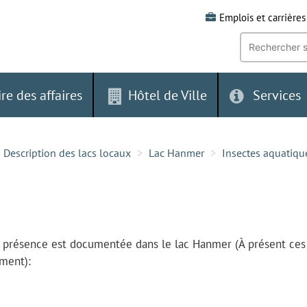
Emplois et carrières
Recherche
par
mot-
clé:
ire des affaires
Hôtel de Ville
Services
Description des lacs locaux
Lac Hanmer
Insectes aquatiqu
la présence est documentée dans le lac Hanmer (À présent ces
ement):