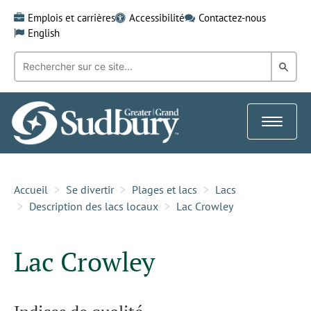
Skip
Emplois et carrières
Accessibilité
Contactez-nous
to
English
content
Recherche
Rech
par
mot-
dans
clé:
le
Toggle
Gra
navigat
Sud
Accueil
Se divertir
Plages et lacs
Lacs
Description des lacs locaux
Lac Crowley
Lac Crowley