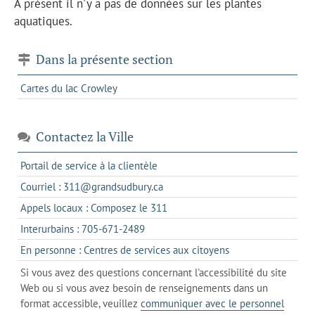
À présent il n'y a pas de données sur les plantes
aquatiques.
Dans la présente section
Cartes du lac Crowley
Contactez la Ville
s'ouvre
Portail de service à la clientèle
dans
s'ouvre
Courriel : 311@grandsudbury.ca
un
dans
s'ouvre
Appels locaux : Composez le 311
nouvel
votre
dans
onglet
s'ouvre
Interurbains : 705-671-2489
client
un
dans
de
s'ouvre
En personne : Centres de services aux citoyens
client
un
messagerie
dans
de
Si vous avez des questions concernant l'accessibilité du site
client
l'onglet
votre
Web ou si vous avez besoin de renseignements dans un
de
actuel
téléphone
format accessible, veuillez
communiquer avec le personnel
votre