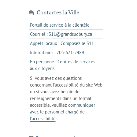
Contactez la Ville
s'ouvre
Portail de service à la clientèle
dans
s'ouvre
Courriel : 311@grandsudbury.ca
un
dans
s'ouvre
Appels locaux : Composez le 311
nouvel
votre
dans
onglet
s'ouvre
Interurbains : 705-671-2489
client
un
dans
de
En personne : Centres de services
client
un
messagerie
s'ouvre
aux citoyens
de
client
dans
votre
Si vous avez des questions
de
l'onglet
téléphone
concernant l'accessibilité du site Web
votre
actuel
ou si vous avez besoin de
téléphone
renseignements dans un format
accessible, veuillez
communiquer
avec le personnel chargé de
l'accessibilité
.