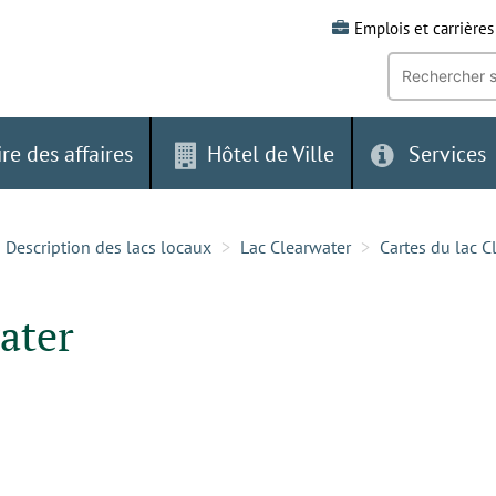
Emplois et carrières
Recherche
par
mot-
clé:
ire des affaires
Hôtel de Ville
Services
Description des lacs locaux
Lac Clearwater
Cartes du lac C
ater