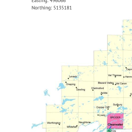
Easting: 496066
Northing: 5135181