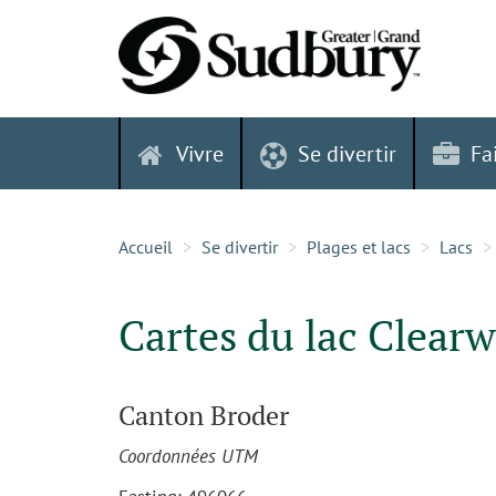
Skip
to
content
Vivre
Se divertir
Fa
Accueil
Se divertir
Plages et lacs
Lacs
Cartes du lac Clearw
Canton Broder
Coordonnées UTM