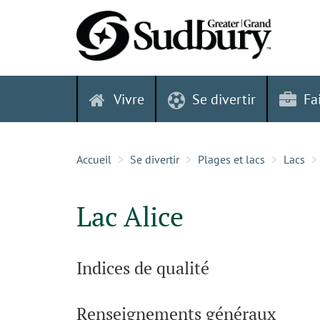
Skip
to
content
Vivre
Se divertir
Fa
Accueil
Se divertir
Plages et lacs
Lacs
Lac Alice
Indices de qualité
Renseignements généraux