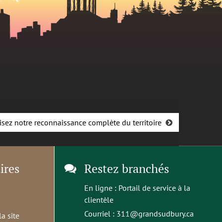
isez notre reconnaissance complète du territoire
ires
Restez branchés
En ligne :
Portail de service à la
clientèle
Courriel :
311@grandsudbury.ca
la site