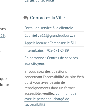
Cartes du lac Alice
Contactez la Ville
s'ouvre
Portail de service à la clientèle
 ses
dans
ice
.
s'ouvre
Courriel : 311@grandsudbury.ca
un
dans
s'ouvre
Appels locaux : Composez le 311
nouvel
votre
dans
onglet
,
s'ouvre
Interurbains : 705-671-2489
client
un
dans
de
En personne : Centres de services
client
un
messagerie
s'ouvre
aux citoyens
de
client
dans
votre
Si vous avez des questions
de
l'onglet
téléphone
concernant l'accessibilité du site Web
votre
 que
actuel
ou si vous avez besoin de
téléphone
u lac.
renseignements dans un format
accessible, veuillez
communiquer
avec le personnel chargé de
l'accessibilité
.