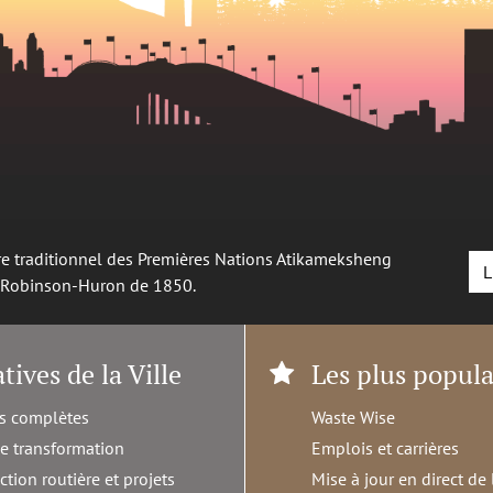
oire traditionnel des Premières Nations Atikameksheng
L
é Robinson-Huron de 1850.
atives de la Ville
Les plus popula
s complètes
Waste Wise
de transformation
Emplois et carrières
ction routière et projets
Mise à jour en direct de 