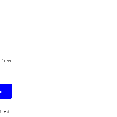
. Créer
on
il est