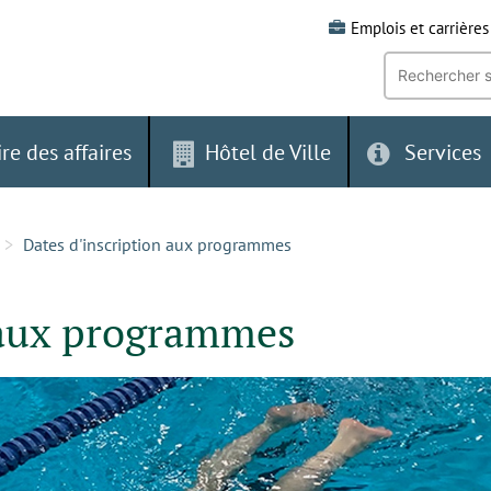
Emplois et carrières
Recherche
par
mot-
clé:
ire des affaires
Hôtel de Ville
Services
Dates d'inscription aux programmes
 aux programmes