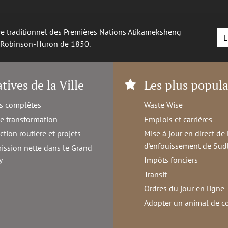
oire traditionnel des Premières Nations Atikameksheng
L
é Robinson-Huron de 1850.
atives de la Ville
Les plus popula
s complètes
Waste Wise
de transformation
Emplois et carrières
ction routière et projets
Mise à jour en direct de 
d'enfouissement de Sud
ission nette dans le Grand
y
Impôts fonciers
Transit
Ordres du jour en ligne
Adopter un animal de 