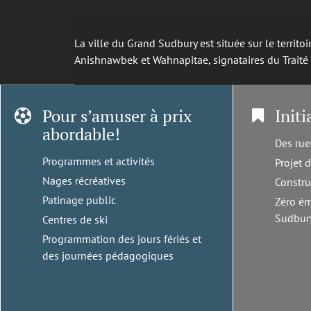
La ville du Grand Sudbury est située sur le territ
Anishnawbek et Wahnapitae, signataires du Trait
Pour s’amuser à prix
Initi
abordable!
Des rue
Programmes et activités
Projet 
Nages récréatives
Constru
Patinage public
Zéro ém
Sudbur
Centres de ski
Programmation des jours fériés et
des journées pédagogiques