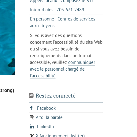
s'ouvre
Appels locaux : Composez le 311
nouvel
votre
dans
onglet
s'ouvre
Interurbains : 705-671-2489
client
un
dans
de
En personne : Centres de services
client
un
messagerie
s'ouvre
aux citoyens
de
client
dans
votre
Si vous avez des questions
de
l'onglet
téléphone
concernant l'accessibilité du site Web
votre
actuel
ou si vous avez besoin de
téléphone
renseignements dans un format
accessible, veuillez
communiquer
avec le personnel chargé de
l'accessibilité
.
strong)
Restez connecté
s'ouvre
Facebook
dans
À toi la parole
opens
un
opens
LinkedIn
in
nouvel
in
a
onglet
X (anciennement Twitter)