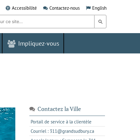
Accessibilité
Contactez-nous
English
Rechercher
dans
Impliquez-vous
le
Grand
Sudbury
Contactez la Ville
s'ouvre
Portail de service à la clientèle
dans
s'ouvre
Courriel : 311@grandsudbury.ca
un
dans