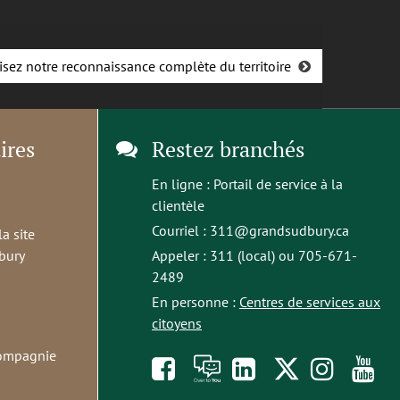
isez notre reconnaissance complète du territoire
ires
Restez branchés
En ligne :
Portail de service à la
clientèle
Courriel :
311@grandsudbury.ca
la site
bury
Appeler : 311 (local) ou 705-671-
2489
En personne :
Centres de services aux
citoyens
compagnie
Like
À
opens
Follow
Foll
S