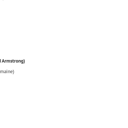
d Armstrong)
emaine)