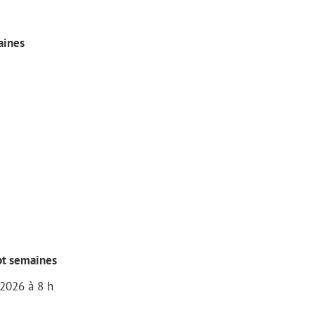
aines
pt semaines
 2026 à 8 h