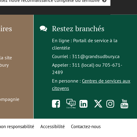
isez notre reconnaissance complète du territoire
ires
Restez branchés
En ligne :
Portail de service à la
clientèle
Courriel :
311@grandsudbury.ca
la site
bury
Appeler : 311 (local) ou 705-671-
2489
En personne :
Centres de services aux
citoyens
compagnie
Like
À
opens
Follow
Foll
S
us
toi
in
us
us
t
non responsabilité
Accessibilité
Contactez-nous
on
la
a
on
on
o