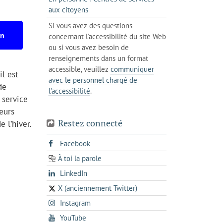
client
un
messagerie
s'ouvre
aux citoyens
de
client
dans
votre
Si vous avez des questions
de
l'onglet
téléphone
on
concernant l'accessibilité du site Web
votre
actuel
ou si vous avez besoin de
téléphone
renseignements dans un format
accessible, veuillez
communiquer
il est
avec le personnel chargé de
de
l'accessibilité
.
 service
eurs
Restez connecté
e l’hiver.
s'ouvre
Facebook
dans
À toi la parole
opens
un
opens
LinkedIn
in
nouvel
in
a
onglet
X (anciennement Twitter)
s'ouvre
a
new
s'ouvre
Instagram
dans
new
tab
dans
un
tab
s'ouvre
YouTube