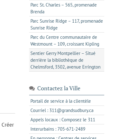
Parc St. Charles – 565, promenade
Brenda
Parc Sunrise Ridge – 117, promenade
Sunrise Ridge
Parc du Centre communautaire de
Westmount – 109, croissant Kipling
Sentier Gerry Montpellier – Situé
derrière la bibliothèque de
Chelmsford, 3502, avenue Errington
Contactez la Ville
s'ouvre
Portail de service à la clientèle
dans
s'ouvre
Courriel : 311@grandsudbury.ca
un
dans
s'ouvre
Appels locaux : Composez le 311
nouvel
votre
. Créer
dans
onglet
s'ouvre
Interurbains : 705-671-2489
client
un
dans
de
En personne : Centres de services