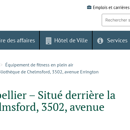
Emplois et carrières
Recherche
par
mot-
clé:
ire des affaires
Hôtel de Ville
Services
Équipement de fitness en plein air
bibliothèque de Chelmsford, 3502, avenue Errington
llier – Situé derrière la
lmsford, 3502, avenue