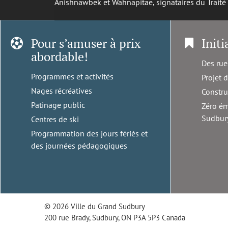
Anishnawbek et Wahnapitae, signataires du Trait
Pour s’amuser à prix
Initi
abordable!
Des rue
Programmes et activités
Projet 
Nages récréatives
Constru
Patinage public
Zéro ém
Sudbur
Centres de ski
Programmation des jours fériés et
des journées pédagogiques
© 2026 Ville du Grand Sudbury
200 rue Brady, Sudbury, ON P3A 5P3 Canada