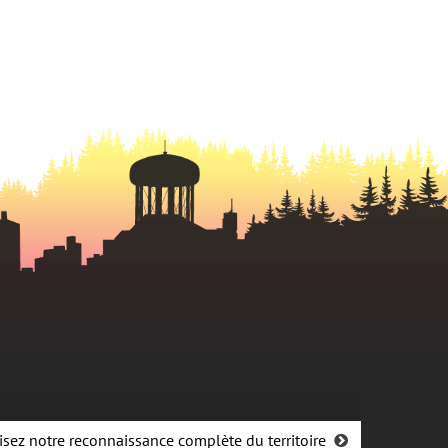
dans
nouvel
onglet
un
onglet
nouvel
onglet
isez notre reconnaissance complète du territoire