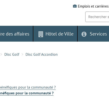
Emplois et carrières
Recherche
par
mot-
clé:
ire des affaires
Hôtel de Ville
Services
Disc Golf
Disc Golf Accordion
 bénéfiques pour la communauté ?