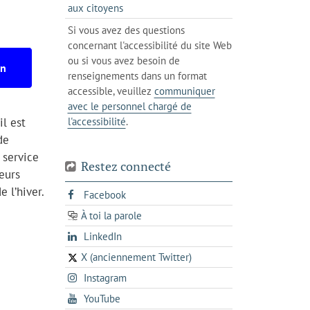
un
messagerie
s'ouvre
aux citoyens
de
client
dans
votre
Si vous avez des questions
de
l'onglet
téléphone
concernant l'accessibilité du site Web
votre
actuel
ou si vous avez besoin de
téléphone
on
renseignements dans un format
accessible, veuillez
communiquer
avec le personnel chargé de
il est
l'accessibilité
.
de
 service
Restez connecté
eurs
e l’hiver.
s'ouvre
Facebook
dans
À toi la parole
opens
un
opens
LinkedIn
in
nouvel
in
a
onglet
X (anciennement Twitter)
s'ouvre
a
new
s'ouvre
Instagram
dans
new
tab
dans
un
tab
s'ouvre
YouTube
un
nouvel