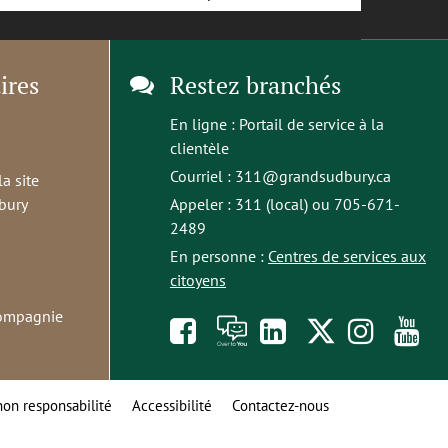
ires
Restez branchés
En ligne :
Portail de service à la
clientèle
Courriel :
311@grandsudbury.ca
la site
bury
Appeler : 311 (local) ou 705-671-
2489
En personne :
Centres de services aux
citoyens
compagnie
Like
À
opens
Follow
Foll
S
us
toi
in
us
us
t
non responsabilité
Accessibilité
Contactez-nous
on
la
a
on
on
o