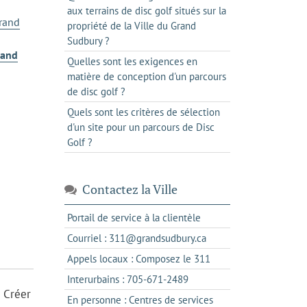
aux terrains de disc golf situés sur la
propriété de la Ville du Grand
Sudbury ?
rand
Quelles sont les exigences en
matière de conception d'un parcours
de disc golf ?
Quels sont les critères de sélection
d'un site pour un parcours de Disc
Golf ?
Contactez la Ville
s'ouvre
Portail de service à la clientèle
dans
s'ouvre
Courriel : 311@grandsudbury.ca
un
dans
s'ouvre
Appels locaux : Composez le 311
nouvel
votre
dans
onglet
s'ouvre
Interurbains : 705-671-2489
client
un
. Créer
dans
de
En personne : Centres de services
client