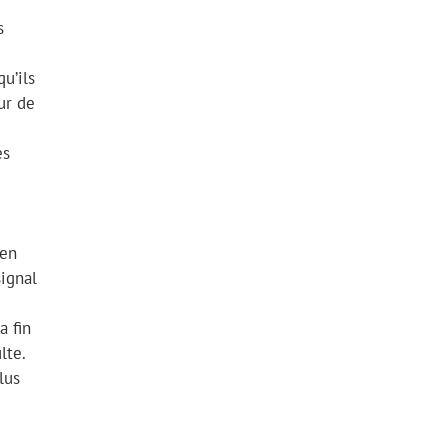
s
qu’ils
ur de
es
 en
signal
a fin
lte.
lus