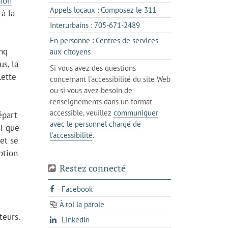
tion
un
dans
s'ouvre
Appels locaux : Composez le 311
 à la
nouvel
votre
dans
onglet
s'ouvre
Interurbains : 705-671-2489
client
un
dans
de
En personne : Centres de services
client
un
messagerie
inq
s'ouvre
aux citoyens
de
client
dans
us, la
votre
Si vous avez des questions
de
l'onglet
Cette
téléphone
concernant l'accessibilité du site Web
votre
actuel
ou si vous avez besoin de
téléphone
renseignements dans un format
accessible, veuillez
communiquer
épart
avec le personnel chargé de
si que
l'accessibilité
.
 et se
ption
Restez connecté
s'ouvre
Facebook
dans
À toi la parole
opens
un
teurs.
opens
LinkedIn
in
nouvel