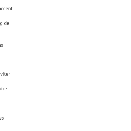
’accent
ng de
ns
viter
aire
es