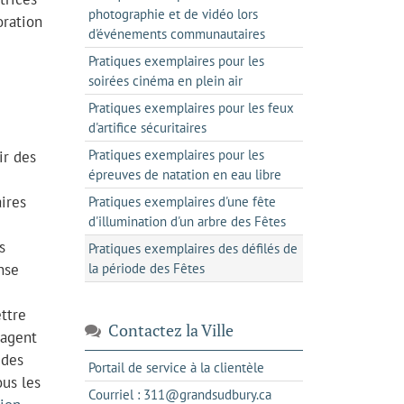
photographie et de vidéo lors
oration
d'événements communautaires
Pratiques exemplaires pour les
soirées cinéma en plein air
Pratiques exemplaires pour les feux
d'artifice sécuritaires
Pratiques exemplaires pour les
ir des
épreuves de natation en eau libre
ires
Pratiques exemplaires d'une fête
d'illumination d'un arbre des Fêtes
s
Pratiques exemplaires des défilés de
nse
la période des Fêtes
ttre
Contactez la Ville
 agent
 des
s'ouvre
Portail de service à la clientèle
ous les
dans
s'ouvre
Courriel : 311@grandsudbury.ca