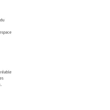
 du
’espace
gréable
es
,