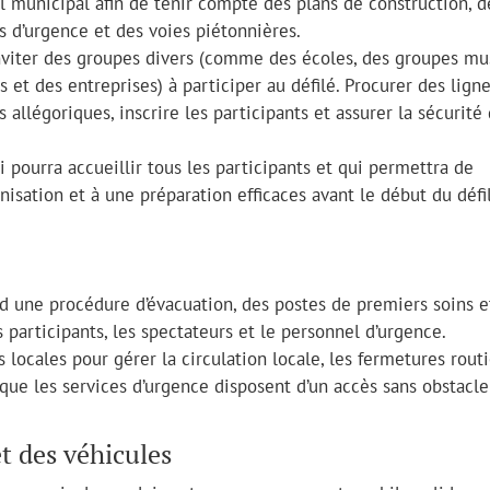
l municipal afin de tenir compte des plans de construction, d
es d’urgence et des voies piétonnières.
 inviter des groupes divers (comme des écoles, des groupes mu
et des entreprises) à participer au défilé. Procurer des lign
s allégoriques, inscrire les participants et assurer la sécurité
pourra accueillir tous les participants et qui permettra de
isation et à une préparation efficaces avant le début du défi
d une procédure d’évacuation, des postes de premiers soins e
participants, les spectateurs et le personnel d’urgence.
 locales pour gérer la circulation locale, les fermetures rout
r que les services d’urgence disposent d’un accès sans obstacl
et des véhicules