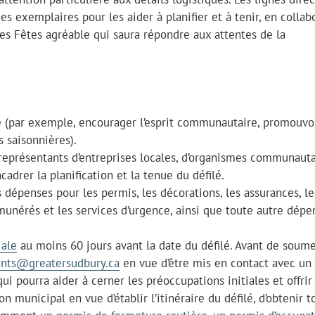
es exemplaires pour les aider à planifier et à tenir, en collab
es Fêtes agréable qui saura répondre aux attentes de la
ilé (par exemple, encourager l’esprit communautaire, promouvo
s saisonnières).
eprésentants d’entreprises locales, d’organismes communauta
adrer la planification et la tenue du défilé.
 dépenses pour les permis, les décorations, les assurances, le
émunérés et les services d’urgence, ainsi que toute autre dépe
iale
au moins 60 jours avant la date du défilé. Avant de soume
nts@greatersudbury.ca
en vue d’être mis en contact avec un
ui pourra aider à cerner les préoccupations initiales et offrir
on municipal en vue d’établir l’itinéraire du défilé, d’obtenir t