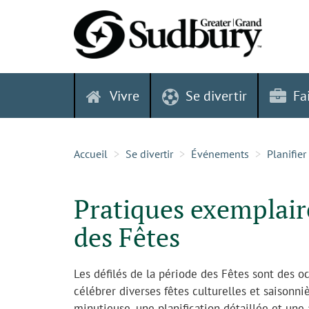
Skip
to
content
Vivre
Se divertir
Fa
Accueil
Se divertir
Événements
Planifie
Pratiques exemplaire
des Fêtes
Les défilés de la période des Fêtes sont des 
célébrer diverses fêtes culturelles et saisonni
minutieuse, une planification détaillée et une a