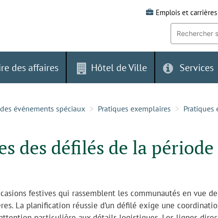
Emplois et carrières
Recherche
par
mot-
clé:
ire des affaires
Hôtel de Ville
Services
r des événements spéciaux
Pratiques exemplaires
Pratiques 
s des défilés de la période
occasions festives qui rassemblent les communautés en vue de
ères. La planification réussie d’un défilé exige une coordinati
ttention particulière aux détails logistiques. Les lignes direc