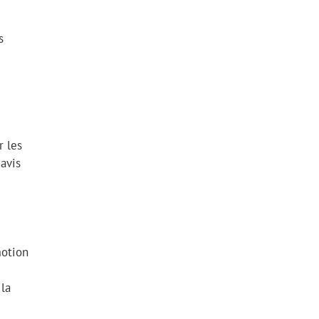
s
r les
éavis
motion
 la