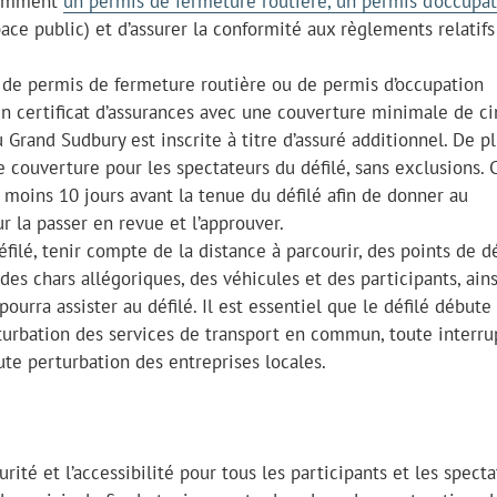
otamment
un permis de fermeture routière, un permis d’occupa
pace public) et d’assurer la conformité aux règlements relatifs
de permis de fermeture routière ou de permis d’occupation
 un certificat d’assurances avec une couverture minimale de c
 Grand Sudbury est inscrite à titre d’assuré additionnel. De pl
 couverture pour les spectateurs du défilé, sans exclusions. 
 moins 10 jours avant la tenue du défilé afin de donner au
 la passer en revue et l’approuver.
éfilé, tenir compte de la distance à parcourir, des points de d
 des chars allégoriques, des véhicules et des participants, ain
pourra assister au défilé. Il est essentiel que le défilé débute
rturbation des services de transport en commun, toute interru
ute perturbation des entreprises locales.
urité et l’accessibilité pour tous les participants et les specta