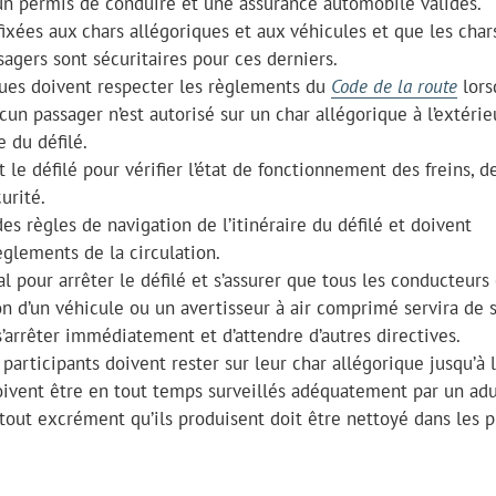
un permis de conduire et une assurance automobile valides.
fixées aux chars allégoriques et aux véhicules et que les char
agers sont sécuritaires pour ces derniers.
iques doivent respecter les règlements du
Code de la route
lors
un passager n’est autorisé sur un char allégorique à l’extérie
e du défilé.
le défilé pour vérifier l’état de fonctionnement des freins, d
urité.
s règles de navigation de l’itinéraire du défilé et doivent
èglements de la circulation.
al pour arrêter le défilé et s’assurer que tous les conducteurs
on d’un véhicule ou un avertisseur à air comprimé servira de 
’arrêter immédiatement et d’attendre d’autres directives.
 participants doivent rester sur leur char allégorique jusqu’à l
 doivent être en tout temps surveillés adéquatement par un adu
tout excrément qu’ils produisent doit être nettoyé dans les p