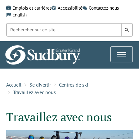
Skip
Emplois et carrières
Accessibilité
Contactez-nous
to
English
content
Recherche
Rech
par
mot-
dans
clé:
le
Toggle
Gra
navigat
Sud
Accueil
Se divertir
Centres de ski
Travaillez avec nous
Travaillez avec nous