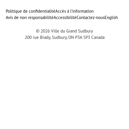
on
la
a
on
on
our
Politique de confidentialité
Accès à l’information
Avis de non responsabilité
Accessibilité
Contactez-nous
English
Facebook
parole
new
Twitter
Instagram
YouTube
© 2026 Ville du Grand Sudbury
tab
channel
200 rue Brady, Sudbury, ON P3A 5P3 Canada