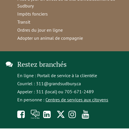
Sudbury
Impôts fonciers
Transit
Ordres du jour en ligne
Adopter un animal de compagnie
Restez branchés
En ligne :
Portail de service à la clientèle
Courriel :
311@grandsudbury.ca
Appeler : 311 (local) ou 705-671-2489
En personne :
Centres de services aux citoyens
Like
À
opens
Follow
Follow
Subscribe
us
toi
in
us
us
to