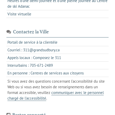
Heures d'une demi-journée et d'une pleine journée au Centre
de ski Adanac
Visite virtuelle
Contactez la Ville
s'ouvre
Portail de service à la clientèle
dans
s'ouvre
Courriel : 311@grandsudbury.ca
un
dans
s'ouvre
Appels locaux : Composez le 311
nouvel
votre
dans
onglet
s'ouvre
Interurbains : 705-671-2489
client
un
dans
de
s'ouvre
En personne : Centres de services aux citoyens
client
un
messagerie
dans
de
Si vous avez des questions concernant l'accessibilité du site
client
l'onglet
votre
Web ou si vous avez besoin de renseignements dans un
de
actuel
téléphone
format accessible, veuillez
communiquer avec le personnel
votre
chargé de l'accessibilité
.
téléphone
Restez connecté