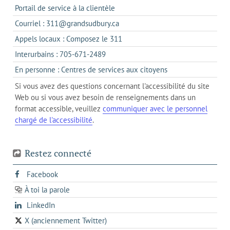
s'ouvre
Portail de service à la clientèle
dans
s'ouvre
Courriel : 311@grandsudbury.ca
un
dans
s'ouvre
Appels locaux : Composez le 311
nouvel
votre
dans
onglet
s'ouvre
Interurbains : 705-671-2489
client
un
dans
de
s'ouvre
En personne : Centres de services aux citoyens
client
un
messagerie
dans
de
Si vous avez des questions concernant l'accessibilité du site
client
l'onglet
votre
Web ou si vous avez besoin de renseignements dans un
de
actuel
téléphone
format accessible, veuillez
communiquer avec le personnel
votre
chargé de l'accessibilité
.
téléphone
Restez connecté
s'ouvre
Facebook
dans
À toi la parole
opens
un
opens
LinkedIn
in
nouvel
in
a
onglet
X (anciennement Twitter)
s'ouvre
a
new