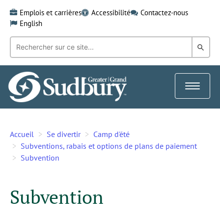
Skip
Emplois et carrières
Accessibilité
Contactez-nous
to
English
content
Recherche
Rech
par
mot-
dans
clé:
le
Toggle
Gra
navigat
Sud
Accueil
Se divertir
Camp d'été
Subventions, rabais et options de plans de paiement
Subvention
Subvention