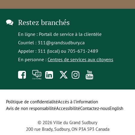
Restez branchés
En ligne :
Portail de service à la clientèle
Courriel :
311@grandsudbury.ca
Appeler : 311 (local) ou 705-671-2489
En personne :
Centres de services aux citoyens
Like
À
opens
Follow
Follow
Subscribe
us
toi
in
us
us
to
on
la
a
on
on
our
Politique de confidentialité
Accès à l’information
Avis de non responsabilité
Accessibilité
Contactez-nous
English
Facebook
parole
new
Twitter
Instagram
YouTube
© 2026 Ville du Grand Sudbury
tab
channel
200 rue Brady, Sudbury, ON P3A 5P3 Canada