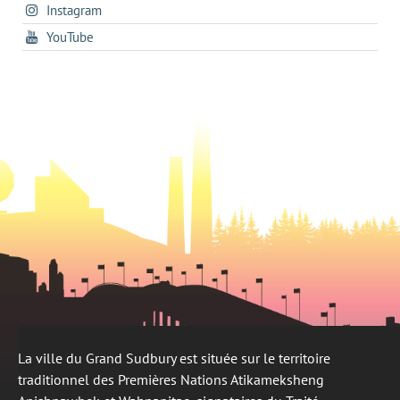
s'ouvre
Instagram
dans
new
tab
dans
un
tab
s'ouvre
YouTube
un
nouvel
dans
nouvel
onglet
un
onglet
nouvel
onglet
La ville du Grand Sudbury est située sur le territoire
traditionnel des Premières Nations Atikameksheng