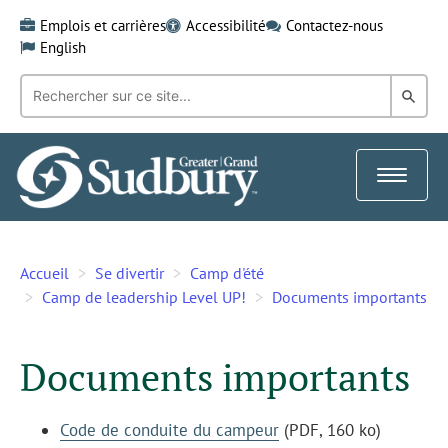
Skip
Emplois et carrières
Accessibilité
Contactez-nous
to
English
content
Recherche
Rech
par
mot-
dans
clé:
le
Toggle
Gra
navigat
Sud
Accueil
Se divertir
Camp d'été
Camp de leadership Level UP!
Documents importants
Documents importants
Code de conduite du campeur
(PDF, 160 ko)