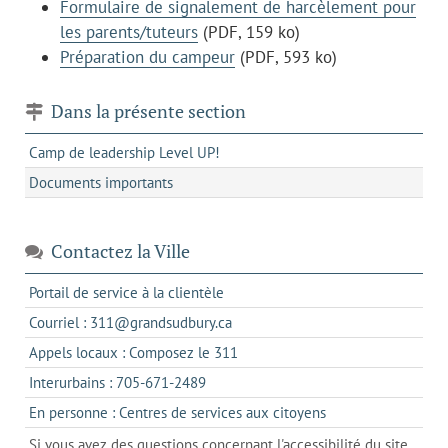
Formulaire de signalement de harcèlement pour
les parents/tuteurs
(PDF, 159 ko)
Préparation du campeur
(PDF, 593 ko)
Dans la présente section
Camp de leadership Level UP!
Documents importants
Contactez la Ville
s'ouvre
Portail de service à la clientèle
dans
s'ouvre
Courriel : 311@grandsudbury.ca
un
dans
s'ouvre
Appels locaux : Composez le 311
nouvel
votre
dans
onglet
s'ouvre
Interurbains : 705-671-2489
client
un
dans
de
s'ouvre
En personne : Centres de services aux citoyens
client
un
messagerie
dans
de
Si vous avez des questions concernant l'accessibilité du site
client