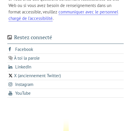
l'onglet
votre
Web ou si vous avez besoin de renseignements dans un
de
actuel
téléphone
format accessible, veuillez
communiquer avec le personnel
votre
chargé de l'accessibilité
.
téléphone
Restez connecté
s'ouvre
Facebook
dans
À toi la parole
opens
un
opens
LinkedIn
in
nouvel
in
a
onglet
X (anciennement Twitter)
s'ouvre
a
new
s'ouvre
Instagram
dans
new
tab
dans
un
tab
s'ouvre
YouTube
un
nouvel
dans
nouvel
onglet
un
onglet
nouvel
onglet