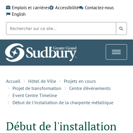
Skip
Emplois et carrières
Accessibilité
Contactez-nous
to
English
content
Recherche
Rech
par
mot-
dans
clé:
le
Toggle
Gra
navigat
Sud
Accueil
Hôtel de Ville
Projets en cours
Projet de transformation
Centre d'événements
Event Centre Timeline
Début de l'installation de la charpente métallique
Début de l'installation