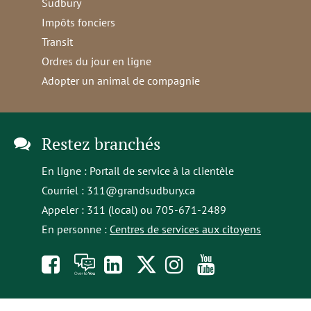
Sudbury
Impôts fonciers
Transit
Ordres du jour en ligne
Adopter un animal de compagnie
Restez branchés
En ligne :
Portail de service à la clientèle
Courriel :
311@grandsudbury.ca
Appeler : 311 (local) ou 705-671-2489
En personne :
Centres de services aux citoyens
Like
À
opens
Follow
Follow
Subscribe
us
toi
in
us
us
to