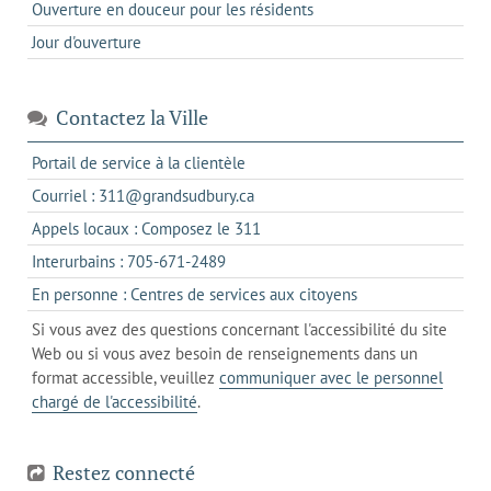
Ouverture en douceur pour les résidents
Jour d'ouverture
Contactez la Ville
s'ouvre
Portail de service à la clientèle
dans
s'ouvre
Courriel : 311@grandsudbury.ca
un
dans
s'ouvre
Appels locaux : Composez le 311
nouvel
votre
dans
onglet
s'ouvre
Interurbains : 705-671-2489
client
un
dans
de
s'ouvre
En personne : Centres de services aux citoyens
client
un
messagerie
dans
de
Si vous avez des questions concernant l'accessibilité du site
client
l'onglet
votre
Web ou si vous avez besoin de renseignements dans un
de
actuel
téléphone
format accessible, veuillez
communiquer avec le personnel
votre
chargé de l'accessibilité
.
téléphone
Restez connecté