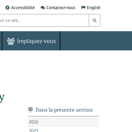
Accessibilité
Contactez-nous
English
Rechercher
dans
Impliquez-vous
le
Grand
Sudbury
y
Dans la présente section
2026
2025