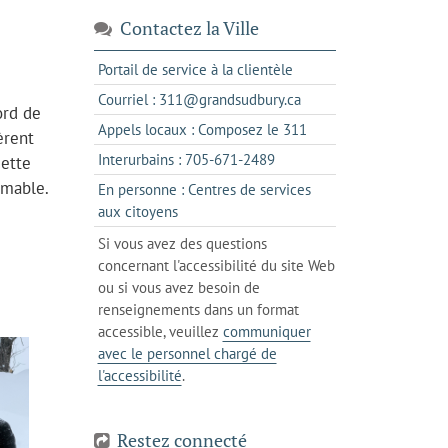
Contactez la Ville
s'ouvre
Portail de service à la clientèle
dans
s'ouvre
Courriel : 311@grandsudbury.ca
ord de
un
dans
s'ouvre
Appels locaux : Composez le 311
nouvel
èrent
votre
dans
onglet
s'ouvre
Interurbains : 705-671-2489
cette
client
un
dans
imable.
de
En personne : Centres de services
client
un
messagerie
s'ouvre
aux citoyens
de
client
dans
votre
Si vous avez des questions
de
l'onglet
téléphone
concernant l'accessibilité du site Web
votre
actuel
ou si vous avez besoin de
téléphone
renseignements dans un format
accessible, veuillez
communiquer
avec le personnel chargé de
l'accessibilité
.
Restez connecté