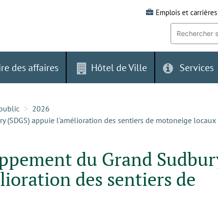
Emplois et carrières
Recherche
par
mot-
clé:
ire des affaires
Hôtel de Ville
Services
public
2026
 (SDGS) appuie l'amélioration des sentiers de motoneige locaux
loppement du Grand Sudbur
ioration des sentiers de