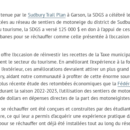
e tenue par le
Sudbury Trail Plan
à Garson, la SDGS a célébré l
ées au réseau de sentiers de motoneige du district de Sudbur
tourisme, la SDGS a versé 125 000 $ en don à l’appui de ces
banes pour se réchauffer comme celle présentée à l’occasion
fre l’occasion de réinvestir les recettes de la Taxe municip
ent le secteur du tourisme. En améliorant l’expérience à la fo
l’extérieur, ces améliorations devraient attirer un plus grand
y, aidant notre communauté à profiter de cette énorme sour
la plus récente étude des retombées économiques que la
Fédér
rant la saison 2022-2023, l’utilisation des sentiers de moto
 de dollars en dépenses directes de la part des motoneigistes
 se réchauffer ont été conçues et construites par des étudian
re, ce qui leur a permis d’acquérir une expérience pratique d
pour se réchauffer ont déjà été installées tout au long du rés