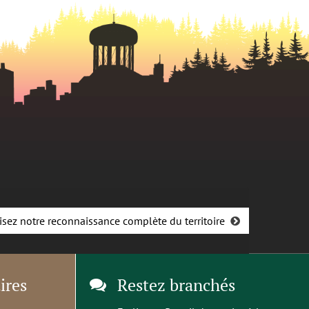
isez notre reconnaissance complète du territoire
ires
Restez branchés