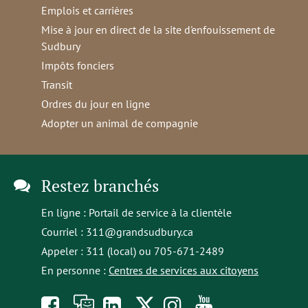
Emplois et carrières
Mise à jour en direct de la site d'enfouissement de
Sudbury
Impôts fonciers
Transit
Ordres du jour en ligne
Adopter un animal de compagnie
Restez branchés
En ligne :
Portail de service à la clientèle
Courriel :
311@grandsudbury.ca
Appeler : 311 (local) ou 705-671-2489
En personne :
Centres de services aux citoyens
Like
À
opens
Follow
Follow
Subscribe