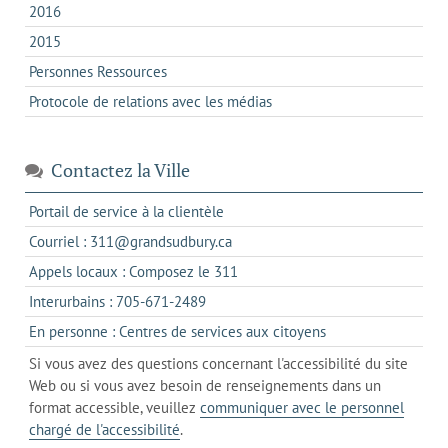
2016
2015
Personnes Ressources
Protocole de relations avec les médias
Contactez la Ville
s'ouvre
Portail de service à la clientèle
dans
s'ouvre
Courriel : 311@grandsudbury.ca
un
dans
s'ouvre
Appels locaux : Composez le 311
nouvel
votre
dans
onglet
s'ouvre
Interurbains : 705-671-2489
client
un
dans
de
s'ouvre
En personne : Centres de services aux citoyens
client
un
messagerie
dans
de
Si vous avez des questions concernant l'accessibilité du site
client
l'onglet
votre
Web ou si vous avez besoin de renseignements dans un
de
actuel
téléphone
format accessible, veuillez
communiquer avec le personnel
votre
chargé de l'accessibilité
.
téléphone