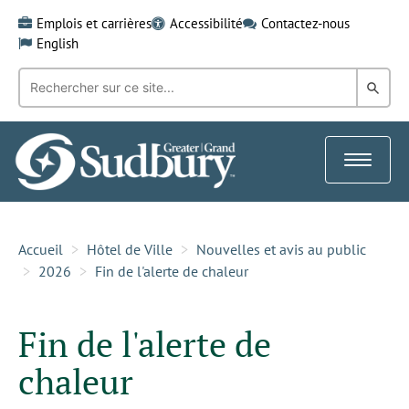
Skip
Emplois et carrières
Accessibilité
Contactez-nous
to
English
content
Recherche
Rech
par
mot-
dans
clé:
le
Toggle
Gra
navigat
Sud
Accueil
Hôtel de Ville
Nouvelles et avis au public
2026
Fin de l'alerte de chaleur
Fin de l'alerte de
chaleur