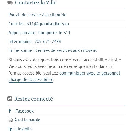
Contactez la Ville
s'ouvre
Portail de service à la clientèle
dans
s'ouvre
Courriel : 311@grandsudbury.ca
un
dans
s'ouvre
Appels locaux : Composez le 311
nouvel
votre
dans
onglet
s'ouvre
Interurbains : 705-671-2489
client
un
dans
de
s'ouvre
En personne : Centres de services aux citoyens
client
un
messagerie
dans
de
Si vous avez des questions concernant l'accessibilité du site
client
l'onglet
votre
Web ou si vous avez besoin de renseignements dans un
de
actuel
téléphone
format accessible, veuillez
communiquer avec le personnel
votre
chargé de l'accessibilité
.
téléphone
Restez connecté
s'ouvre
Facebook
dans
À toi la parole
opens
un
opens
LinkedIn
in
nouvel