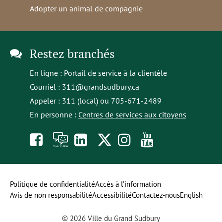
Adopter un animal de compagnie
Restez branchés
En ligne :
Portail de service à la clientèle
Courriel :
311@grandsudbury.ca
Appeler : 311 (local) ou 705-671-2489
En personne :
Centres de services aux citoyens
Like
À
opens
Follow
Follow
Subscribe
us
toi
in
us
us
to
on
la
a
on
on
our
Politique de confidentialité
Accès à l’information
Avis de non responsabilité
Accessibilité
Contactez-nous
English
Facebook
parole
new
Twitter
Instagram
YouTube
© 2026 Ville du Grand Sudbury