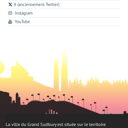
in
a
onglet
X (anciennement Twitter)
s'ouvre
a
new
s'ouvre
Instagram
dans
new
tab
dans
un
tab
s'ouvre
YouTube
un
nouvel
dans
nouvel
onglet
un
onglet
nouvel
onglet
La ville du Grand Sudbury est située sur le territoire