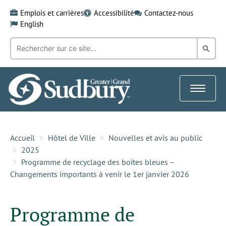
Skip
Emplois et carrières
Accessibilité
Contactez-nous
to
English
content
Recherche
Rech
par
mot-
dans
clé:
le
Toggle
Gra
navigat
Sud
Accueil
Hôtel de Ville
Nouvelles et avis au public
2025
Programme de recyclage des boîtes bleues –
Changements importants à venir le 1er janvier 2026
Programme de