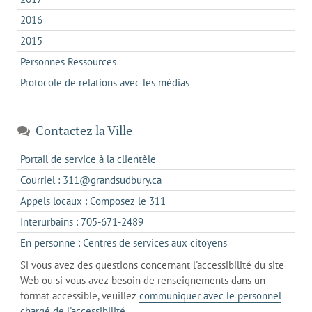
2016
2015
Personnes Ressources
Protocole de relations avec les médias
Contactez la Ville
s'ouvre
Portail de service à la clientèle
dans
s'ouvre
Courriel : 311@grandsudbury.ca
un
dans
s'ouvre
Appels locaux : Composez le 311
nouvel
votre
dans
onglet
s'ouvre
Interurbains : 705-671-2489
client
un
dans
de
s'ouvre
En personne : Centres de services aux citoyens
client
un
messagerie
dans
de
Si vous avez des questions concernant l'accessibilité du site
client
l'onglet
votre
Web ou si vous avez besoin de renseignements dans un
de
actuel
téléphone
format accessible, veuillez
communiquer avec le personnel
votre
chargé de l'accessibilité
.