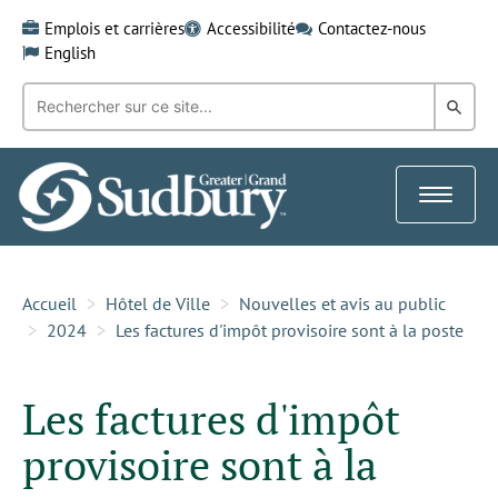
Skip
Emplois et carrières
Accessibilité
Contactez-nous
to
English
content
Recherche
Rech
par
mot-
dans
clé:
le
Toggle
Gra
navigat
Sud
Accueil
Hôtel de Ville
Nouvelles et avis au public
2024
Les factures d'impôt provisoire sont à la poste
Les factures d'impôt
provisoire sont à la