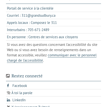
s'ouvre
Portail de service à la clientèle
dans
s'ouvre
Courriel : 311@grandsudbury.ca
un
dans
s'ouvre
Appels locaux : Composez le 311
nouvel
votre
dans
onglet
s'ouvre
Interurbains : 705-671-2489
client
un
dans
de
s'ouvre
En personne : Centres de services aux citoyens
client
un
messagerie
dans
de
Si vous avez des questions concernant l'accessibilité du site
client
l'onglet
votre
Web ou si vous avez besoin de renseignements dans un
de
actuel
téléphone
format accessible, veuillez
communiquer avec le personnel
votre
chargé de l'accessibilité
.
téléphone
Restez connecté
s'ouvre
Facebook
dans
À toi la parole
opens
un
opens
LinkedIn
in
nouvel
in
a
onglet