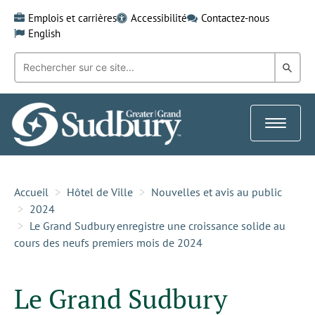
Skip
Emplois et carrières
Accessibilité
Contactez-nous
to
English
content
Recherche
Rech
par
mot-
dans
clé:
le
Toggle
Gra
navigat
Sud
Accueil
Hôtel de Ville
Nouvelles et avis au public
2024
Le Grand Sudbury enregistre une croissance solide au
cours des neufs premiers mois de 2024
Le Grand Sudbury