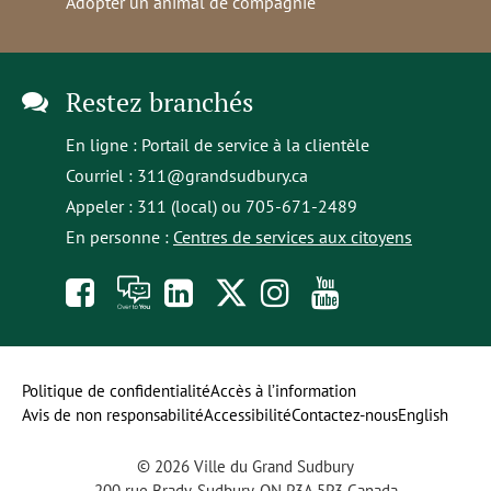
Adopter un animal de compagnie
Restez branchés
En ligne :
Portail de service à la clientèle
Courriel :
311@grandsudbury.ca
Appeler : 311 (local) ou 705-671-2489
En personne :
Centres de services aux citoyens
Like
À
opens
Follow
Follow
Subscribe
us
toi
in
us
us
to
on
la
a
on
on
our
Politique de confidentialité
Accès à l’information
Avis de non responsabilité
Accessibilité
Contactez-nous
English
Facebook
parole
new
Twitter
Instagram
YouTube
© 2026 Ville du Grand Sudbury
tab
channel
200 rue Brady, Sudbury, ON P3A 5P3 Canada