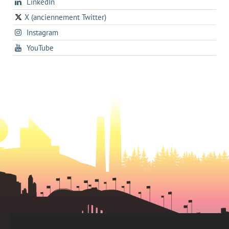
opens
LinkedIn
in
nouvel
in
a
onglet
X (anciennement Twitter)
s'ouvre
a
new
s'ouvre
Instagram
dans
new
tab
dans
un
tab
s'ouvre
YouTube
un
nouvel
dans
nouvel
onglet
un
onglet
nouvel
onglet