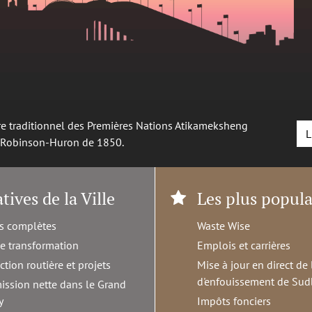
oire traditionnel des Premières Nations Atikameksheng
L
é Robinson-Huron de 1850.
atives de la Ville
Les plus popula
s complètes
Waste Wise
de transformation
Emplois et carrières
ction routière et projets
Mise à jour en direct de 
d'enfouissement de Sud
ission nette dans le Grand
y
Impôts fonciers