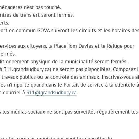
ménagères n’est pas touché.
ntres de transfert seront fermés.
erts.
ort en commun GOVA suivront les circuits et les horaires des
services aux citoyens, la Place Tom Davies et le Refuge pour
fermés.
nditionnement physique de la municipalité seront fermés.
(à 311.grandsudbury.ca) ne seront pas disponibles. Composez 
travaux publics ou le contrôle des animaux. Inscrivez-vous a
s n’importe quand dans le Portail de service à la clientèle à
n courriel à
311@grandsudbury.ca
.
s les médias sociaux ne sont pas surveillés régulièrement les
ur les services municipaux, veuillez consulter le