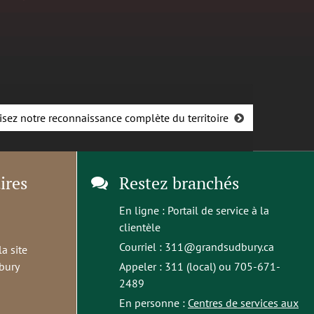
isez notre reconnaissance complète du territoire
ires
Restez branchés
En ligne :
Portail de service à la
clientèle
Courriel :
311@grandsudbury.ca
la site
bury
Appeler : 311 (local) ou 705-671-
2489
En personne :
Centres de services aux