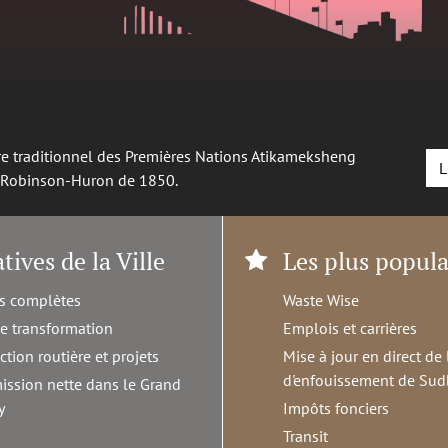
oire traditionnel des Premières Nations Atikameksheng
L
é Robinson-Huron de 1850.
atives de la Ville
Les plus popula
s complètes
Waste Wise
de transformation
Emplois et carrières
ction routière et projets
Mise à jour en direct de 
d'enfouissement de Sud
ission nette dans le Grand
y
Impôts fonciers
Transit