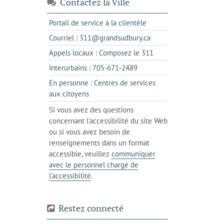
Contactez la Ville
s'ouvre
Portail de service à la clientèle
dans
s'ouvre
Courriel : 311@grandsudbury.ca
un
dans
s'ouvre
Appels locaux : Composez le 311
nouvel
votre
dans
onglet
s'ouvre
Interurbains : 705-671-2489
client
un
dans
de
En personne : Centres de services
client
un
messagerie
s'ouvre
aux citoyens
de
client
dans
votre
Si vous avez des questions
de
l'onglet
téléphone
concernant l'accessibilité du site Web
votre
actuel
ou si vous avez besoin de
téléphone
renseignements dans un format
accessible, veuillez
communiquer
avec le personnel chargé de
l'accessibilité
.
Restez connecté