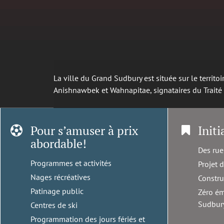
La ville du Grand Sudbury est située sur le territ
Anishnawbek et Wahnapitae, signataires du Trait
Pour s’amuser à prix
Initi
abordable!
Des rue
Programmes et activités
Projet 
Nages récréatives
Constru
Patinage public
Zéro ém
Sudbur
Centres de ski
Programmation des jours fériés et