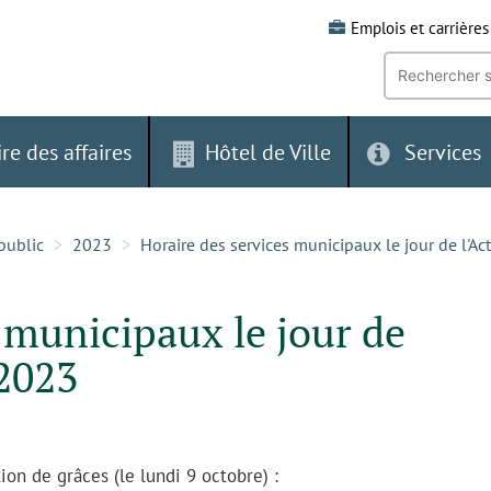
Emplois et carrières
Recherche
par
mot-
clé:
ire des affaires
Hôtel de Ville
Services
public
2023
Horaire des services municipaux le jour de l'A
 municipaux le jour de
 2023
ion de grâces (le lundi 9 octobre) :