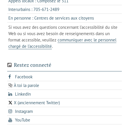
s'ouvre
Appels locaux : Composez le 311
nouvel
votre
dans
onglet
s'ouvre
Interurbains : 705-671-2489
client
un
dans
de
s'ouvre
En personne : Centres de services aux citoyens
client
un
messagerie
dans
de
Si vous avez des questions concernant l'accessibilité du site
client
l'onglet
votre
Web ou si vous avez besoin de renseignements dans un
de
actuel
téléphone
format accessible, veuillez
communiquer avec le personnel
votre
chargé de l'accessibilité
.
téléphone
Restez connecté
s'ouvre
Facebook
dans
À toi la parole
opens
un
opens
LinkedIn
in
nouvel
in
a
onglet
X (anciennement Twitter)
s'ouvre
a
new
s'ouvre
Instagram
dans
new
tab
dans
un
tab
s'ouvre
YouTube
un
nouvel
dans