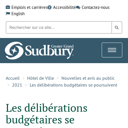
Skip
Emplois et carrières
Accessibilité
Contactez-nous
to
English
content
Recherche
Rech
par
mot-
dans
clé:
le
Toggle
Gra
navigat
Sud
Accueil
Hôtel de Ville
Nouvelles et avis au public
2021
Les délibérations budgétaires se poursuivent
Les délibérations
budgétaires se