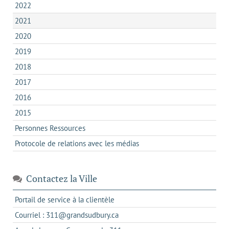
2022
2021
2020
2019
2018
2017
2016
2015
Personnes Ressources
Protocole de relations avec les médias
Contactez la Ville
s'ouvre
Portail de service à la clientèle
dans
s'ouvre
Courriel : 311@grandsudbury.ca
un
dans