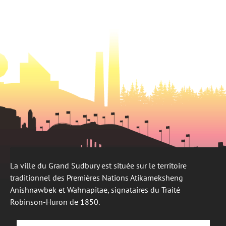
nouvel
onglet
un
onglet
nouvel
onglet
La ville du Grand Sudbury est située sur le territoire
traditionnel des Premières Nations Atikameksheng
Anishnawbek et Wahnapitae, signataires du Traité
Robinson-Huron de 1850.