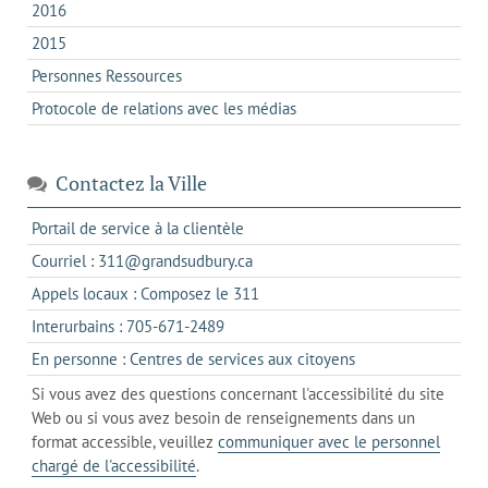
2016
2015
Personnes Ressources
Protocole de relations avec les médias
Contactez la Ville
s'ouvre
Portail de service à la clientèle
dans
s'ouvre
Courriel : 311@grandsudbury.ca
un
dans
s'ouvre
Appels locaux : Composez le 311
nouvel
votre
dans
onglet
s'ouvre
Interurbains : 705-671-2489
client
un
dans
de
s'ouvre
En personne : Centres de services aux citoyens
client
un
messagerie
dans
de
Si vous avez des questions concernant l'accessibilité du site
client
l'onglet
votre
Web ou si vous avez besoin de renseignements dans un
de
actuel
téléphone
format accessible, veuillez
communiquer avec le personnel
votre
chargé de l'accessibilité
.
téléphone