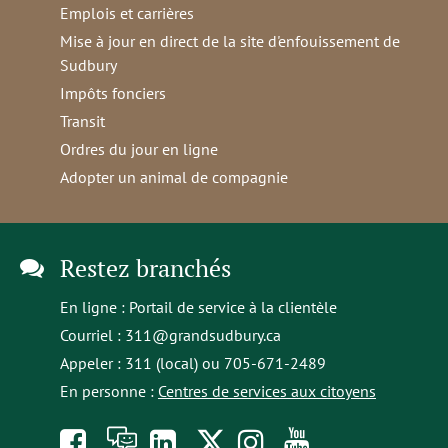
Emplois et carrières
Mise à jour en direct de la site d'enfouissement de
Sudbury
Impôts fonciers
Transit
Ordres du jour en ligne
Adopter un animal de compagnie
Restez branchés
En ligne :
Portail de service à la clientèle
Courriel :
311@grandsudbury.ca
Appeler : 311 (local) ou 705-671-2489
En personne :
Centres de services aux citoyens
Like
À
opens
Follow
Follow
Subscribe