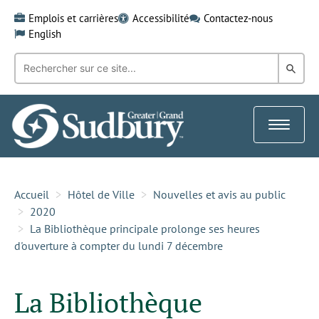
Skip
Emplois et carrières
Accessibilité
Contactez-nous
to
English
content
Recherche
Rech
par
mot-
dans
clé:
le
Toggle
Gra
navigat
Sud
Accueil
Hôtel de Ville
Nouvelles et avis au public
2020
La Bibliothèque principale prolonge ses heures
d'ouverture à compter du lundi 7 décembre
La Bibliothèque