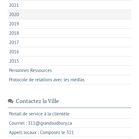
2021
2020
2019
2018
2017
2016
2015
Personnes Ressources
Protocole de relations avec les médias
Contactez la Ville
s'ouvre
Portail de service à la clientèle
dans
s'ouvre
Courriel : 311@grandsudbury.ca
un
dans
s'ouvre
Appels locaux : Composez le 311
nouvel
votre
dans