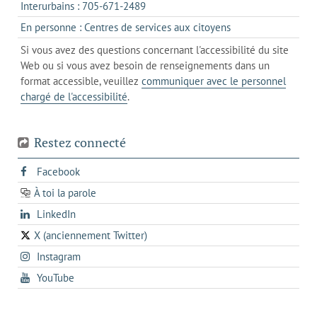
onglet
s'ouvre
Interurbains : 705-671-2489
client
un
dans
de
s'ouvre
En personne : Centres de services aux citoyens
client
un
messagerie
dans
de
Si vous avez des questions concernant l'accessibilité du site
client
l'onglet
votre
Web ou si vous avez besoin de renseignements dans un
de
actuel
téléphone
format accessible, veuillez
communiquer avec le personnel
votre
chargé de l'accessibilité
.
téléphone
Restez connecté
s'ouvre
Facebook
dans
À toi la parole
opens
un
opens
LinkedIn
in
nouvel
in
a
onglet
X (anciennement Twitter)
s'ouvre
a
new
s'ouvre
Instagram
dans
new
tab
dans
un
tab
s'ouvre
YouTube
un
nouvel
dans
nouvel
onglet
un