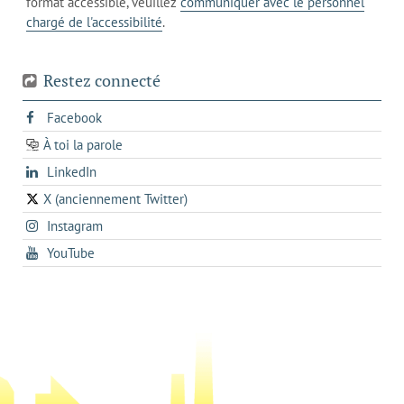
format accessible, veuillez
communiquer avec le personnel
votre
chargé de l'accessibilité
.
téléphone
Restez connecté
s'ouvre
Facebook
dans
À toi la parole
opens
un
opens
LinkedIn
in
nouvel
in
a
onglet
X (anciennement Twitter)
s'ouvre
a
new
s'ouvre
Instagram
dans
new
tab
dans
un
tab
s'ouvre
YouTube
un
nouvel
dans
nouvel
onglet
un
onglet
nouvel
onglet