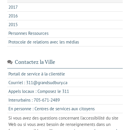
2017
2016
2015
Personnes Ressources
Protocole de relations avec les médias
Contactez la Ville
s'ouvre
Portail de service à la clientèle
dans
s'ouvre
Courriel : 311@grandsudbury.ca
un
dans
s'ouvre
Appels locaux : Composez le 311
nouvel
votre
dans
onglet
s'ouvre
Interurbains : 705-671-2489
client
un
dans
de
s'ouvre
En personne : Centres de services aux citoyens
client
un
messagerie
dans
de
Si vous avez des questions concernant l'accessibilité du site
client
l'onglet
votre
Web ou si vous avez besoin de renseignements dans un
de
actuel
téléphone