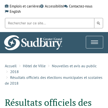
Skip
Emplois et carrières
Accessibilité
Contactez-nous
to
English
content
Recherche
Rech
par
mot-
dans
clé:
le
Toggle
Gra
navigat
Sud
Accueil
Hôtel de Ville
Nouvelles et avis au public
2018
Résultats officiels des élections municipales et scolaires
de 2018
Résultats officiels des