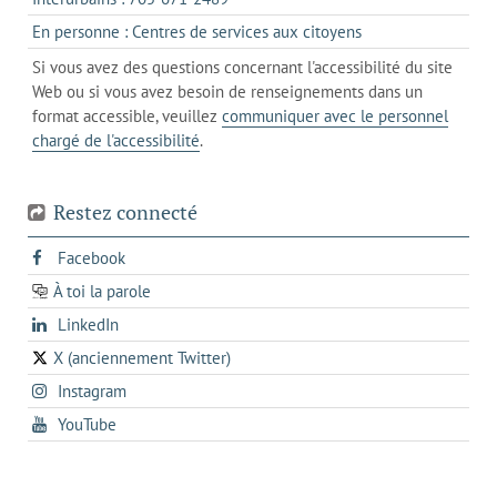
client
un
dans
de
s'ouvre
En personne : Centres de services aux citoyens
client
un
messagerie
dans
de
Si vous avez des questions concernant l'accessibilité du site
client
l'onglet
votre
Web ou si vous avez besoin de renseignements dans un
de
actuel
téléphone
format accessible, veuillez
communiquer avec le personnel
votre
chargé de l'accessibilité
.
téléphone
Restez connecté
s'ouvre
Facebook
dans
À toi la parole
opens
un
opens
LinkedIn
in
nouvel
in
a
onglet
X (anciennement Twitter)
s'ouvre
a
new
s'ouvre
Instagram
dans
new
tab
dans
un
tab
s'ouvre
YouTube
un
nouvel
dans
nouvel
onglet
un
onglet
nouvel