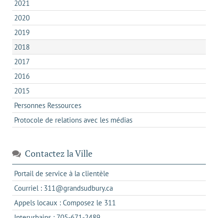
2021
2020
2019
2018
2017
2016
2015
Personnes Ressources
Protocole de relations avec les médias
Contactez la Ville
s'ouvre
Portail de service à la clientèle
dans
s'ouvre
Courriel : 311@grandsudbury.ca
un
dans
s'ouvre
Appels locaux : Composez le 311
nouvel
votre
dans
onglet
s'ouvre
Interurbains : 705-671-2489