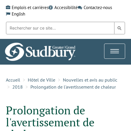
Skip
Emplois et carrières
Accessibilité
Contactez-nous
to
English
content
Recherche
Rech
par
mot-
dans
clé:
le
Toggle
Gra
navigat
Sud
Accueil
Hôtel de Ville
Nouvelles et avis au public
2018
Prolongation de l'avertissement de chaleur
Prolongation de
l'avertissement de