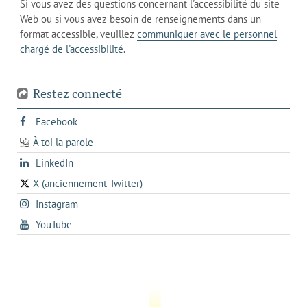
de
Si vous avez des questions concernant l'accessibilité du site
client
l'onglet
votre
Web ou si vous avez besoin de renseignements dans un
de
actuel
téléphone
format accessible, veuillez
communiquer avec le personnel
votre
chargé de l'accessibilité
.
téléphone
Restez connecté
s'ouvre
Facebook
dans
À toi la parole
opens
un
opens
LinkedIn
in
nouvel
in
a
onglet
X (anciennement Twitter)
s'ouvre
a
new
s'ouvre
Instagram
dans
new
tab
dans
un
tab
s'ouvre
YouTube
un
nouvel
dans
nouvel
onglet
un
onglet
nouvel
onglet