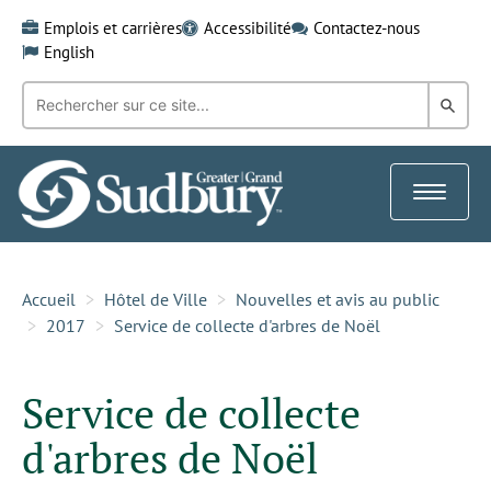
Skip
Emplois et carrières
Accessibilité
Contactez-nous
to
English
content
Recherche
Rech
par
mot-
dans
clé:
le
Toggle
Gra
navigat
Sud
Accueil
Hôtel de Ville
Nouvelles et avis au public
2017
Service de collecte d'arbres de Noël
Service de collecte
d'arbres de Noël