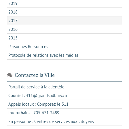
2019
2018
2017
2016
2015
Personnes Ressources
Protocole de relations avec les médias
Contactez la Ville
s'ouvre
Portail de service à la clientèle
dans
s'ouvre
Courriel : 311@grandsudbury.ca
un
dans
s'ouvre
Appels locaux : Composez le 311
nouvel
votre
dans
onglet
s'ouvre
Interurbains : 705-671-2489
client
un
dans
de
s'ouvre
En personne : Centres de services aux citoyens
client
un
messagerie
dans