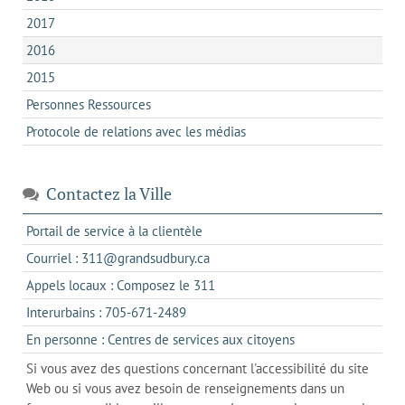
2017
2016
2015
Personnes Ressources
Protocole de relations avec les médias
Contactez la Ville
s'ouvre
Portail de service à la clientèle
dans
s'ouvre
Courriel : 311@grandsudbury.ca
un
dans
s'ouvre
Appels locaux : Composez le 311
nouvel
votre
dans
onglet
s'ouvre
Interurbains : 705-671-2489
client
un
dans
de
s'ouvre
En personne : Centres de services aux citoyens
client
un
messagerie
dans
de
Si vous avez des questions concernant l'accessibilité du site
client
l'onglet
votre
Web ou si vous avez besoin de renseignements dans un
de
actuel
téléphone