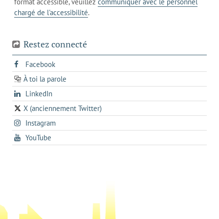
format accessible, veuillez
communiquer avec le personnel
votre
chargé de l'accessibilité
.
téléphone
Restez connecté
s'ouvre
Facebook
dans
À toi la parole
opens
un
opens
LinkedIn
in
nouvel
in
a
onglet
X (anciennement Twitter)
s'ouvre
a
new
s'ouvre
Instagram
dans
new
tab
dans
un
tab
s'ouvre
YouTube
un
nouvel
dans
nouvel
onglet
un
onglet
nouvel
onglet