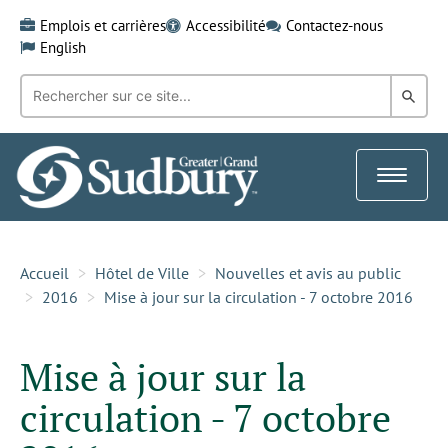
Skip
Emplois et carrières
Accessibilité
Contactez-nous
to
English
content
Recherche
Rech
par
mot-
dans
clé:
le
Toggle
Gra
navigat
Sud
Accueil
Hôtel de Ville
Nouvelles et avis au public
2016
Mise à jour sur la circulation - 7 octobre 2016
Mise à jour sur la
circulation - 7 octobre