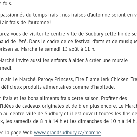
e fois.
passionnés du temps frais : nos fraises d’automne seront en 
’air frais de l’automne!
rez-vous de visiter le centre-ville de Sudbury cette fin de s
haud de l’été. Dans le cadre de ce festival d’arts et de musique
Derksen au Marché le samedi 13 août à 11 h.
Marché invite aussi les enfants à aider à créer une murale
amedi.
n air Le Marché. Perogy Princess, Fire Flame Jerk Chicken, Tr
de délicieux produits alimentaires comme d’habitude.
frais et les bons aliments frais cette saison. Profitez des
 d’idées de cadeaux originales et de bien plus encore. Le Marc
n au centre-ville de Sudbury et il est ouvert toutes les fins d
, les samedis de 8 h à 14 h et les dimanches de 10 h à 14 h.
vec la page Web
www.grandsudbury.ca/marche
.