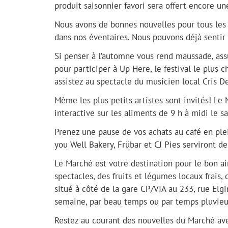
produit saisonnier favori sera offert encore un
Nous avons de bonnes nouvelles pour tous les 
dans nos éventaires. Nous pouvons déjà sentir l
Si penser à l’automne vous rend maussade, assu
pour participer à Up Here, le festival le plus c
assistez au spectacle du musicien local Cris 
Même les plus petits artistes sont invités! Le 
interactive sur les aliments de 9 h à midi le s
Prenez une pause de vos achats au café en plei
you Well Bakery, Frübar et CJ Pies serviront 
Le Marché est votre destination pour le bon air 
spectacles, des fruits et légumes locaux frais,
situé à côté de la gare CP/VIA au 233, rue Elgi
semaine, par beau temps ou par temps pluvieux
Restez au courant des nouvelles du Marché a