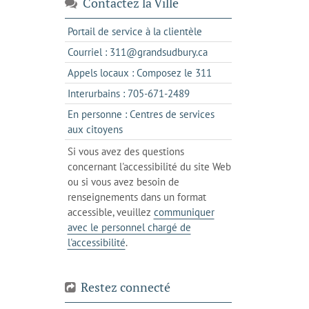
Contactez la Ville
s'ouvre
Portail de service à la clientèle
dans
s'ouvre
Courriel : 311@grandsudbury.ca
un
dans
s'ouvre
Appels locaux : Composez le 311
nouvel
votre
dans
onglet
s'ouvre
Interurbains : 705-671-2489
client
un
dans
de
En personne : Centres de services
client
un
messagerie
s'ouvre
aux citoyens
de
client
dans
votre
Si vous avez des questions
de
l'onglet
téléphone
concernant l'accessibilité du site Web
votre
actuel
ou si vous avez besoin de
téléphone
renseignements dans un format
accessible, veuillez
communiquer
avec le personnel chargé de
l'accessibilité
.
Restez connecté