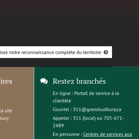
isez notre reconnaissance complète du territoire
ires
Restez branchés
En ligne :
Portail de service à la
clientèle
Courriel :
311@grandsudbury.ca
la site
bury
Appeler : 311 (local) ou 705-671-
2489
En personne :
Centres de services aux