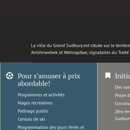
La ville du Grand Sudbury est située sur le territ
Anishnawbek et Wahnapitae, signataires du Trait
Pour s’amuser à prix
Initi
abordable!
Des rue
Programmes et activités
Projet 
Nages récréatives
Constru
Patinage public
Zéro ém
Sudbur
Centres de ski
Programmation des jours fériés et