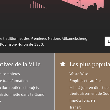
oire traditionnel des Premières Nations Atikameksheng
L
é Robinson-Huron de 1850.
atives de la Ville
Les plus popula
s complètes
Waste Wise
de transformation
Emplois et carrières
ction routière et projets
Mise à jour en direct de 
d'enfouissement de Sud
ission nette dans le Grand
y
Impôts fonciers
Transit