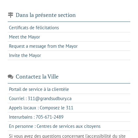
Dans la présente section
Certificats de félicitations
Meet the Mayor
Request a message from the Mayor
Invite the Mayor
Contactez la Ville
s'ouvre
Portail de service à la clientèle
dans
s'ouvre
Courriel : 311@grandsudbury.ca
un
dans
s'ouvre
Appels locaux : Composez le 311
nouvel
votre
dans
onglet
s'ouvre
Interurbains : 705-671-2489
client
un
dans
de
s'ouvre
En personne : Centres de services aux citoyens
client
un
messagerie
dans
de
Si vous avez des questions concernant l'accessibilité du site
client