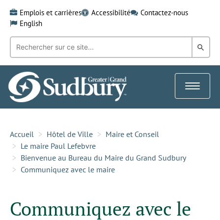
Skip
Emplois et carrières
Accessibilité
Contactez-nous
to
English
content
Recherche
Rech
par
mot-
dans
clé:
le
Toggle
Gra
navigat
Sud
Accueil
Hôtel de Ville
Maire et Conseil
Le maire Paul Lefebvre
Bienvenue au Bureau du Maire du Grand Sudbury
Communiquez avec le maire
Communiquez avec le