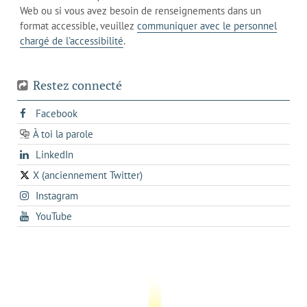
l'onglet
votre
Web ou si vous avez besoin de renseignements dans un
de
actuel
téléphone
format accessible, veuillez
communiquer avec le personnel
votre
chargé de l'accessibilité
.
téléphone
Restez connecté
s'ouvre
Facebook
dans
À toi la parole
opens
un
opens
LinkedIn
in
nouvel
in
a
onglet
X (anciennement Twitter)
s'ouvre
a
new
s'ouvre
Instagram
dans
new
tab
dans
un
tab
s'ouvre
YouTube
un
nouvel
dans
nouvel
onglet
un
onglet
nouvel
onglet