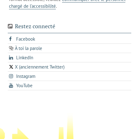
votre
chargé de l'accessibilité
.
téléphone
Restez connecté
s'ouvre
Facebook
dans
À toi la parole
opens
un
opens
LinkedIn
in
nouvel
in
a
onglet
X (anciennement Twitter)
s'ouvre
a
new
s'ouvre
Instagram
dans
new
tab
dans
un
tab
s'ouvre
YouTube
un
nouvel
dans
nouvel
onglet
un
onglet
nouvel
onglet