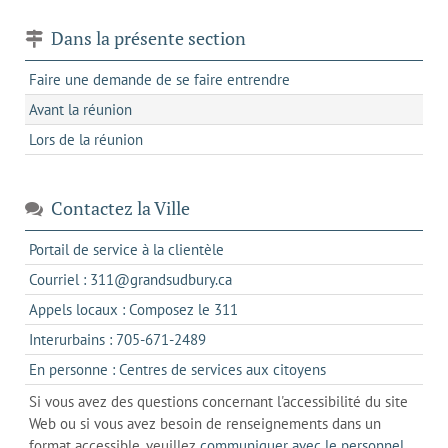
Dans la présente section
Faire une demande de se faire entrendre
Avant la réunion
Lors de la réunion
Contactez la Ville
s'ouvre
Portail de service à la clientèle
dans
s'ouvre
Courriel : 311@grandsudbury.ca
un
dans
s'ouvre
Appels locaux : Composez le 311
nouvel
votre
dans
onglet
s'ouvre
Interurbains : 705-671-2489
client
un
dans
de
s'ouvre
En personne : Centres de services aux citoyens
client
un
messagerie
dans
de
Si vous avez des questions concernant l'accessibilité du site
client
l'onglet
votre
Web ou si vous avez besoin de renseignements dans un
de
actuel
téléphone
format accessible, veuillez
communiquer avec le personnel