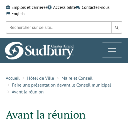
Skip
Emplois et carrières
Accessibilité
Contactez-nous
to
English
content
Recherche
Rech
par
mot-
dans
clé:
le
Toggle
Gra
navigat
Sud
Accueil
Hôtel de Ville
Maire et Conseil
Faire une présentation devant le Conseil municipal
Avant la réunion
Avant la réunion