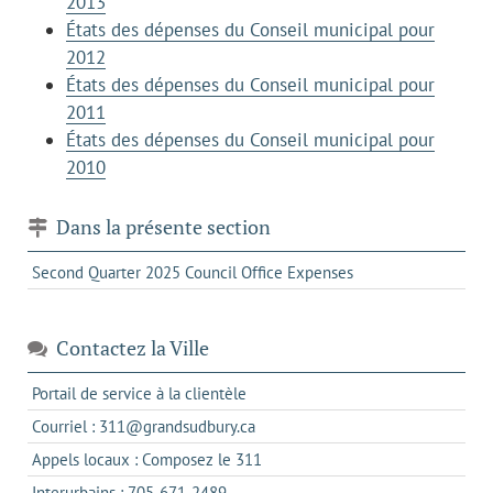
2013
États des dépenses du Conseil municipal pour
2012
États des dépenses du Conseil municipal pour
2011
États des dépenses du Conseil municipal pour
2010
Dans la présente section
Second Quarter 2025 Council Office Expenses
Contactez la Ville
s'ouvre
Portail de service à la clientèle
dans
s'ouvre
Courriel : 311@grandsudbury.ca
un
dans
s'ouvre
Appels locaux : Composez le 311
nouvel
votre
dans
onglet
s'ouvre
Interurbains : 705-671-2489