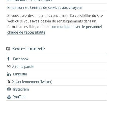
client
un
dans
de
s'ouvre
En personne : Centres de services aux citoyens
client
un
messagerie
dans
de
Si vous avez des questions concernant l'accessibilité du site
client
l'onglet
votre
Web ou si vous avez besoin de renseignements dans un
de
actuel
téléphone
format accessible, veuillez
communiquer avec le personnel
votre
chargé de l'accessibilité
.
téléphone
Restez connecté
s'ouvre
Facebook
dans
À toi la parole
opens
un
opens
LinkedIn
in
nouvel
in
a
onglet
X (anciennement Twitter)
s'ouvre
a
new
s'ouvre
Instagram
dans
new
tab
dans
un
tab
s'ouvre
YouTube
un
nouvel
dans
nouvel
onglet
un
onglet