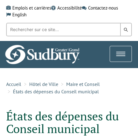
Skip
Emplois et carrières
Accessibilité
Contactez-nous
to
English
content
Recherche
Rech
par
mot-
dans
clé:
le
Toggle
Gra
navigat
Sud
Accueil
Hôtel de Ville
Maire et Conseil
États des dépenses du Conseil municipal
États des dépenses du
Conseil municipal