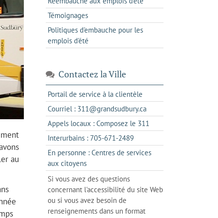
Réembauche aux emplois d'été
Témoignages
Politiques d'embauche pour les
emplois d'été
Contactez la Ville
s'ouvre
Portail de service à la clientèle
dans
s'ouvre
Courriel : 311@grandsudbury.ca
un
dans
s'ouvre
Appels locaux : Composez le 311
nouvel
votre
dans
lement
onglet
s'ouvre
Interurbains : 705-671-2489
client
un
 avons
dans
de
En personne : Centres de services
client
ler au
un
messagerie
s'ouvre
aux citoyens
de
client
dans
votre
Si vous avez des questions
de
l'onglet
téléphone
ans
concernant l'accessibilité du site Web
votre
actuel
ou si vous avez besoin de
année
téléphone
renseignements dans un format
emps