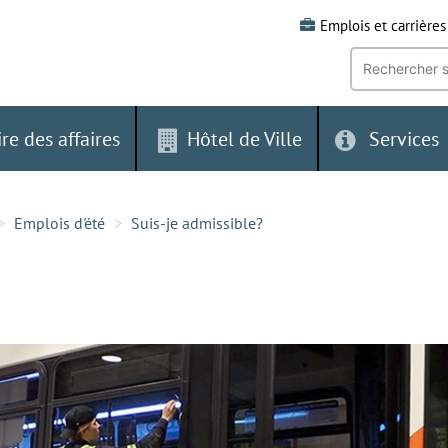
Emplois et carrières
Recherche
par
mot-
clé:
ire des affaires
Hôtel de Ville
Services
Emplois d'été
Suis-je admissible?