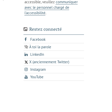
accessible, veuillez
communiquer
avec le personnel chargé de
l'accessibilité
.
Restez connecté
s'ouvre
Facebook
dans
À toi la parole
opens
un
opens
LinkedIn
in
nouvel
in
a
onglet
X (anciennement Twitter)
s'ouvre
a
new
s'ouvre
Instagram
dans
new
tab
dans
un
tab
s'ouvre
YouTube
un
nouvel
dans
nouvel
onglet
un
onglet
nouvel
onglet