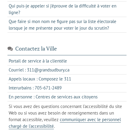
Qui puis-je appeler si j'éprouve de la difficulté à voter en
ligne?
Que faire si mon nom ne figure pas sur la liste électorale
lorsque je me présente pour voter le jour du scrutin?
Contactez la Ville
s'ouvre
Portail de service à la clientèle
dans
s'ouvre
Courriel : 311@grandsudbury.ca
un
dans
s'ouvre
Appels locaux : Composez le 311
nouvel
votre
dans
onglet
s'ouvre
Interurbains : 705-671-2489
client
un
dans
de
s'ouvre
En personne : Centres de services aux citoyens
client
un
messagerie
dans
de
Si vous avez des questions concernant l'accessibilité du site
client
l'onglet
votre
Web ou si vous avez besoin de renseignements dans un
de
actuel
téléphone
format accessible, veuillez
communiquer avec le personnel
votre
chargé de l'accessibilité
.
téléphone