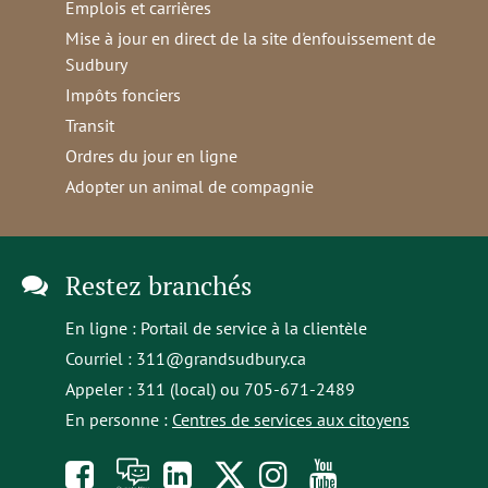
Emplois et carrières
Mise à jour en direct de la site d'enfouissement de
Sudbury
Impôts fonciers
Transit
Ordres du jour en ligne
Adopter un animal de compagnie
Restez branchés
En ligne :
Portail de service à la clientèle
Courriel :
311@grandsudbury.ca
Appeler : 311 (local) ou 705-671-2489
En personne :
Centres de services aux citoyens
Like
À
opens
Follow
Follow
Subscribe