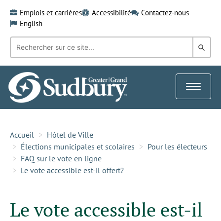
Skip
Emplois et carrières
Accessibilité
Contactez-nous
to
English
content
Recherche
Rech
par
mot-
dans
clé:
le
Toggle
Gra
navigat
Sud
Accueil
Hôtel de Ville
Élections municipales et scolaires
Pour les électeurs
FAQ sur le vote en ligne
Le vote accessible est-il offert?
Le vote accessible est-il