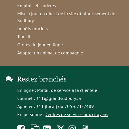
Emplois et carrières
Mise à jour en direct de la site d'enfouissement de
Sudbury
Impôts fonciers
Transit
Ordres du jour en ligne
Adopter un animal de compagnie
Restez branchés
En ligne :
Portail de service à la clientèle
Courriel :
311@grandsudbury.ca
Appeler : 311 (local) ou 705-671-2489
En personne :
Centres de services aux citoyens
Like
À
opens
Follow
Follow
Subscribe