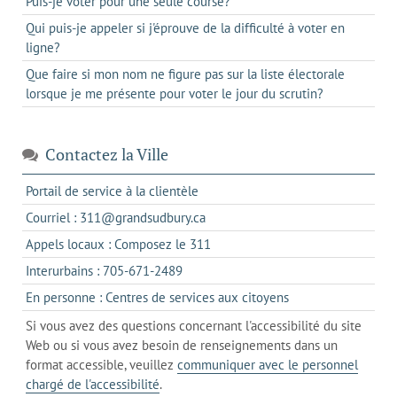
Puis-je voter pour une seule course?
Qui puis-je appeler si j'éprouve de la difficulté à voter en
ligne?
Que faire si mon nom ne figure pas sur la liste électorale
lorsque je me présente pour voter le jour du scrutin?
Contactez la Ville
s'ouvre
Portail de service à la clientèle
dans
s'ouvre
Courriel : 311@grandsudbury.ca
un
dans
s'ouvre
Appels locaux : Composez le 311
nouvel
votre
dans
onglet
s'ouvre
Interurbains : 705-671-2489
client
un
dans
de
s'ouvre
En personne : Centres de services aux citoyens
client
un
messagerie
dans
de
Si vous avez des questions concernant l'accessibilité du site
client
l'onglet
votre
Web ou si vous avez besoin de renseignements dans un
de
actuel
téléphone
format accessible, veuillez
communiquer avec le personnel
votre
chargé de l'accessibilité
.
téléphone