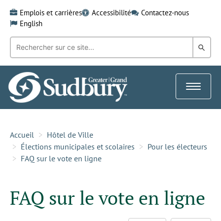
Skip
Emplois et carrières
Accessibilité
Contactez-nous
to
English
content
Recherche
Rech
par
mot-
dans
clé:
le
Toggle
Gra
navigat
Sud
Accueil
Hôtel de Ville
Élections municipales et scolaires
Pour les électeurs
FAQ sur le vote en ligne
FAQ sur le vote en ligne